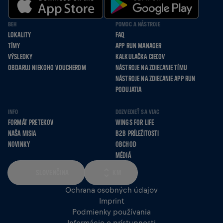
BEH
POMOC A NÁSTROJE
LOKALITY
FAQ
TÍMY
APP RUN MANAGER
VÝSLEDKY
KALKULAČKA CIEĽOV
OBDARUJ NIEKOHO VOUCHEROM
NÁSTROJE NA ZDIEĽANIE TÍMU
NÁSTROJE NA ZDIEĽANIE APP RUN
PODUJATIA
INFO
DOZVEDIEŤ SA VIAC
FORMÁT PRETEKOV
WINGS FOR LIFE
NAŠA MISIA
B2B PRÍLEŽITOSTI
NOVINKY
OBCHOD
MÉDIÁ
SLOVENČINA
KM
Ochrana osobných údajov
Imprint
Podmienky používania
Informácie o prístupnosti