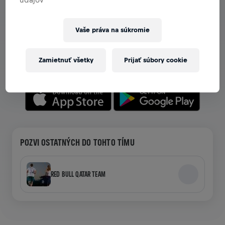
ZOBRAZ TÍMY V APLIKÁCII
Vaše práva na súkromie
Či už si v tíme, alebo si ho vytváraš, preskúmaj všetky
možnosti tímov v aplikácii — chat, sleduj svoj rebríček a
Zamietnuť všetky
Prijať súbory cookie
oslavuj spoločne.
POZVI OSTATNÝCH DO TOHTO TÍMU
RED BULL QATAR TEAM