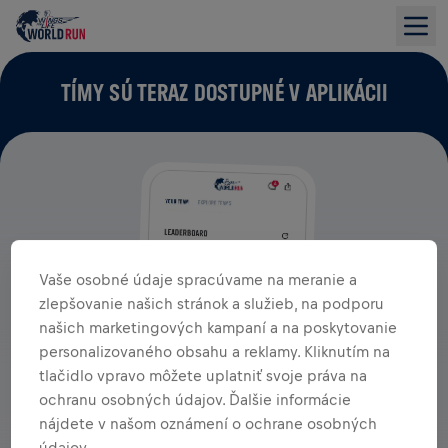
TÍMY SÚ TERAZ DOSTUPNÉ V APLIKÁCII
Vaše osobné údaje spracúvame na meranie a
zlepšovanie našich stránok a služieb, na podporu
našich marketingových kampaní a na poskytovanie
personalizovaného obsahu a reklamy. Kliknutím na
tlačidlo vpravo môžete uplatniť svoje práva na
ochranu osobných údajov. Ďalšie informácie
nájdete v našom oznámení o ochrane osobných
údajov