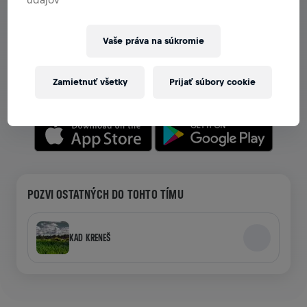
ZOBRAZ TÍMY V APLIKÁCII
Vaše práva na súkromie
Či už si v tíme, alebo si ho vytváraš, preskúmaj všetky
možnosti tímov v aplikácii — chat, sleduj svoj rebríček a
Zamietnuť všetky
Prijať súbory cookie
oslavuj spoločne.
POZVI OSTATNÝCH DO TOHTO TÍMU
KAD KRENEŠ