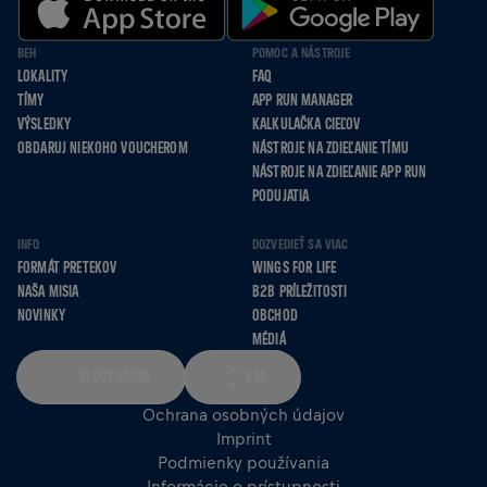
BEH
POMOC A NÁSTROJE
LOKALITY
FAQ
TÍMY
APP RUN MANAGER
VÝSLEDKY
KALKULAČKA CIEĽOV
OBDARUJ NIEKOHO VOUCHEROM
NÁSTROJE NA ZDIEĽANIE TÍMU
NÁSTROJE NA ZDIEĽANIE APP RUN
PODUJATIA
INFO
DOZVEDIEŤ SA VIAC
FORMÁT PRETEKOV
WINGS FOR LIFE
NAŠA MISIA
B2B PRÍLEŽITOSTI
NOVINKY
OBCHOD
MÉDIÁ
SLOVENČINA
KM
Ochrana osobných údajov
Imprint
Podmienky používania
Informácie o prístupnosti