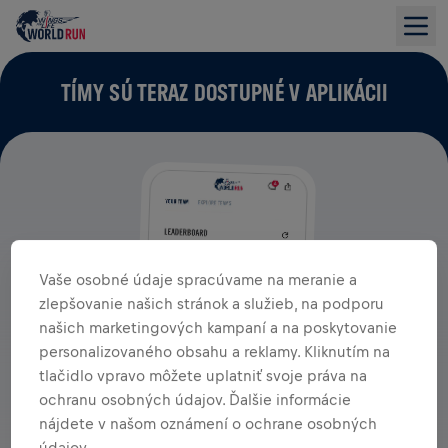
TÍMY SÚ TERAZ DOSTUPNÉ V APLIKÁCII
Vaše osobné údaje spracúvame na meranie a
zlepšovanie našich stránok a služieb, na podporu
našich marketingových kampaní a na poskytovanie
personalizovaného obsahu a reklamy. Kliknutím na
tlačidlo vpravo môžete uplatniť svoje práva na
ochranu osobných údajov. Ďalšie informácie
nájdete v našom oznámení o ochrane osobných
údajov