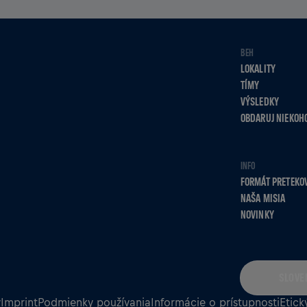
BEH
LOKALITY
TÍMY
VÝSLEDKY
OBDARUJ NIEKOH
INFO
FORMÁT PRETEKO
NAŠA MISIA
NOVINKY
SLOVE
v
Imprint
Podmienky používania
Informácie o prístupnosti
Etick