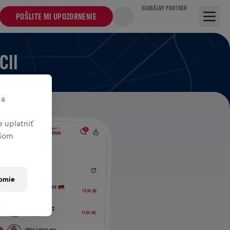
GLOBÁLNY PARTNER
POŠLITE MI UPOZORNENIE
CII
 a
 uplatniť
ašom
romie