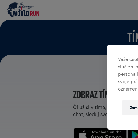
TÍ
Vaše oso
služieb,
personal
svoje pr
oznámení
ZOBRAZ TÍMY V APLI
Či už si v tíme, alebo si ho
Zami
chat, sleduj svoj rebríček a 