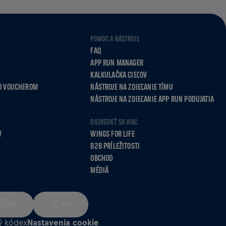
POMOC A NÁSTROJE
FAQ
APP RUN MANAGER
KALKULAČKA CIEĽOV
O VOUCHEROM
NÁSTROJE NA ZDIEĽANIE TÍMU
NÁSTROJE NA ZDIEĽANIE APP RUN PODUJATIA
DOZVEDIEŤ SA VIAC
V
WINGS FOR LIFE
B2B PRÍLEŽITOSTI
OBCHOD
MÉDIÁ
NČINA
KM
ý kódex
Nastavenia cookie