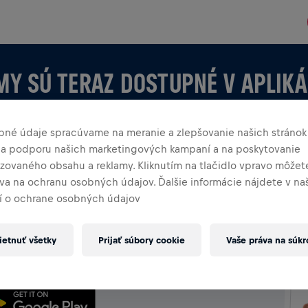
MY SÚ TERAZ DOSTUPNÉ V APLIKÁ
bné údaje spracúvame na meranie a zlepšovanie našich stránok
 na podporu našich marketingových kampaní a na poskytovanie
izovaného obsahu a reklamy. Kliknutím na tlačidlo vpravo môžete
áva na ochranu osobných údajov. Ďalšie informácie nájdete v n
 o ochrane osobných údajov
KÁCII
 vytváraš, preskúmaj všetky možnosti tímov v aplikácii —
etnuť všetky
Prijať súbory cookie
Vaše práva na súk
oslavuj spoločne.