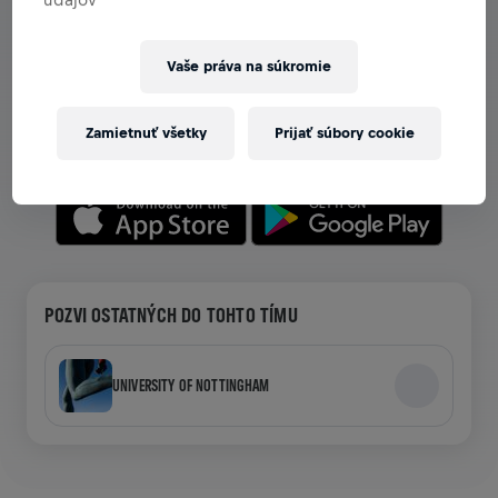
ZOBRAZ TÍMY V APLIKÁCII
Vaše práva na súkromie
Či už si v tíme, alebo si ho vytváraš, preskúmaj všetky
možnosti tímov v aplikácii — chat, sleduj svoj rebríček a
Zamietnuť všetky
Prijať súbory cookie
oslavuj spoločne.
POZVI OSTATNÝCH DO TOHTO TÍMU
UNIVERSITY OF NOTTINGHAM