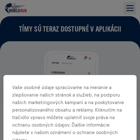
TÍMY SÚ TERAZ DOSTUPNÉ V APLIKÁCII
Vaše osobné údaje spracúvame na meranie a
zlepšovanie našich stránok a služieb, na podporu
našich marketingových kampaní a na poskytovanie
personalizovaného obsahu a reklamy. Kliknutím na
tlačidlo vpravo môžete uplatniť svoje práva na
ochranu osobných údajov. Ďalšie informácie
nájdete v našom oznámení o ochrane osobných
údajov