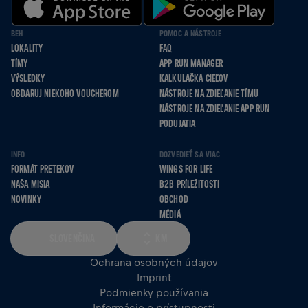
BEH
POMOC A NÁSTROJE
LOKALITY
FAQ
TÍMY
APP RUN MANAGER
VÝSLEDKY
KALKULAČKA CIEĽOV
OBDARUJ NIEKOHO VOUCHEROM
NÁSTROJE NA ZDIEĽANIE TÍMU
NÁSTROJE NA ZDIEĽANIE APP RUN
PODUJATIA
INFO
DOZVEDIEŤ SA VIAC
FORMÁT PRETEKOV
WINGS FOR LIFE
NAŠA MISIA
B2B PRÍLEŽITOSTI
NOVINKY
OBCHOD
MÉDIÁ
SLOVENČINA
KM
Ochrana osobných údajov
Imprint
Podmienky používania
Informácie o prístupnosti