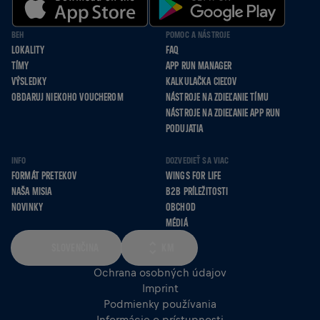
BEH
POMOC A NÁSTROJE
LOKALITY
FAQ
TÍMY
APP RUN MANAGER
VÝSLEDKY
KALKULAČKA CIEĽOV
OBDARUJ NIEKOHO VOUCHEROM
NÁSTROJE NA ZDIEĽANIE TÍMU
NÁSTROJE NA ZDIEĽANIE APP RUN
PODUJATIA
INFO
DOZVEDIEŤ SA VIAC
FORMÁT PRETEKOV
WINGS FOR LIFE
NAŠA MISIA
B2B PRÍLEŽITOSTI
NOVINKY
OBCHOD
MÉDIÁ
SLOVENČINA
KM
Ochrana osobných údajov
Imprint
Podmienky používania
Informácie o prístupnosti