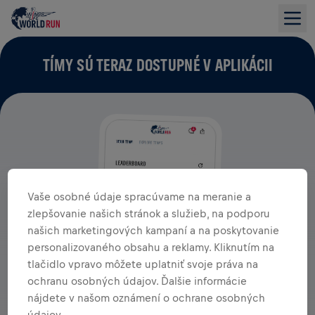
TÍMY SÚ TERAZ DOSTUPNÉ V APLIKÁCII
Vaše osobné údaje spracúvame na meranie a
zlepšovanie našich stránok a služieb, na podporu
našich marketingových kampaní a na poskytovanie
personalizovaného obsahu a reklamy. Kliknutím na
tlačidlo vpravo môžete uplatniť svoje práva na
ochranu osobných údajov. Ďalšie informácie
nájdete v našom oznámení o ochrane osobných
údajov