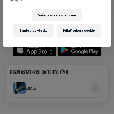
ZOBRAZ TÍMY V APLIKÁCII
Vaše práva na súkromie
Či už si v tíme, alebo si ho vytváraš, preskúmaj všetky
možnosti tímov v aplikácii — chat, sleduj svoj rebríček a
Zamietnuť všetky
Prijať súbory cookie
oslavuj spoločne.
POZVI OSTATNÝCH DO TOHTO TÍMU
BAKALIE