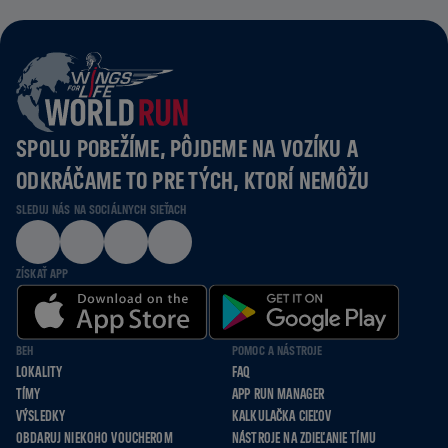
SPOLU POBEŽÍME, PÔJDEME NA VOZÍKU A
ODKRÁČAME TO PRE TÝCH, KTORÍ NEMÔŽU
SLEDUJ NÁS NA SOCIÁLNYCH SIEŤACH
ZÍSKAŤ APP
BEH
POMOC A NÁSTROJE
LOKALITY
FAQ
TÍMY
APP RUN MANAGER
VÝSLEDKY
KALKULAČKA CIEĽOV
OBDARUJ NIEKOHO VOUCHEROM
NÁSTROJE NA ZDIEĽANIE TÍMU