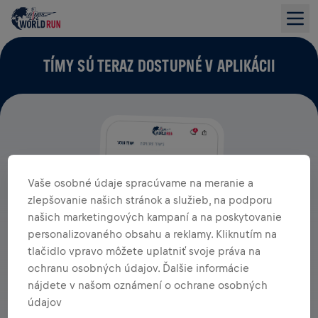
TÍMY SÚ TERAZ DOSTUPNÉ V APLIKÁCII
Vaše osobné údaje spracúvame na meranie a
zlepšovanie našich stránok a služieb, na podporu
našich marketingových kampaní a na poskytovanie
personalizovaného obsahu a reklamy. Kliknutím na
tlačidlo vpravo môžete uplatniť svoje práva na
ochranu osobných údajov. Ďalšie informácie
nájdete v našom oznámení o ochrane osobných
údajov