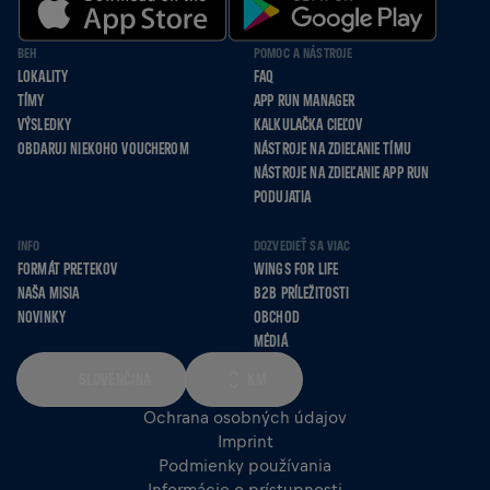
BEH
POMOC A NÁSTROJE
LOKALITY
FAQ
TÍMY
APP RUN MANAGER
VÝSLEDKY
KALKULAČKA CIEĽOV
OBDARUJ NIEKOHO VOUCHEROM
NÁSTROJE NA ZDIEĽANIE TÍMU
NÁSTROJE NA ZDIEĽANIE APP RUN
PODUJATIA
INFO
DOZVEDIEŤ SA VIAC
FORMÁT PRETEKOV
WINGS FOR LIFE
NAŠA MISIA
B2B PRÍLEŽITOSTI
NOVINKY
OBCHOD
MÉDIÁ
SLOVENČINA
KM
Ochrana osobných údajov
Imprint
Podmienky používania
Informácie o prístupnosti