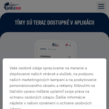
TÍMY SÚ TERAZ DOSTUPNÉ V APLIKÁCII
Vaše osobné údaje spracúvame na meranie a
zlepšovanie našich stránok a služieb, na podporu
našich marketingových kampaní a na poskytovanie
personalizovaného obsahu a reklamy. Kliknutím na
tlačidlo vpravo môžete uplatniť svoje práva na
ochranu osobných údajov. Ďalšie informácie
nájdete v našom oznámení o ochrane osobných
údajov