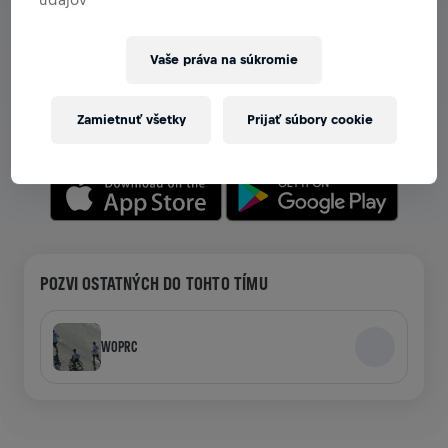
ZOBRAZ TÍMY V APLIKÁCII
Vaše práva na súkromie
Či už si v tíme, alebo si ho vytváraš, preskúmaj všetky
možnosti tímov v aplikácii — chat, sleduj svoj rebríček a
Zamietnuť všetky
Prijať súbory cookie
oslavuj spoločne.
POZVI OSTATNÝCH DO TOHTO TÍMU
WOPRC