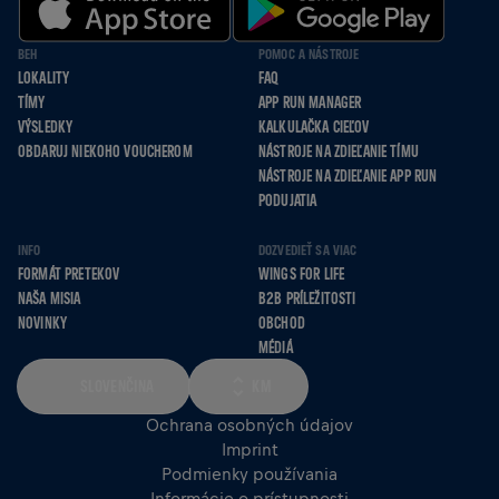
BEH
POMOC A NÁSTROJE
LOKALITY
FAQ
TÍMY
APP RUN MANAGER
VÝSLEDKY
KALKULAČKA CIEĽOV
OBDARUJ NIEKOHO VOUCHEROM
NÁSTROJE NA ZDIEĽANIE TÍMU
NÁSTROJE NA ZDIEĽANIE APP RUN
PODUJATIA
INFO
DOZVEDIEŤ SA VIAC
FORMÁT PRETEKOV
WINGS FOR LIFE
NAŠA MISIA
B2B PRÍLEŽITOSTI
NOVINKY
OBCHOD
MÉDIÁ
SLOVENČINA
KM
Ochrana osobných údajov
Imprint
Podmienky používania
Informácie o prístupnosti