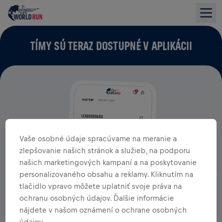
TÍMY SÚ TERAZ DOSTUPNÉ V APLIKÁCII
Vaše osobné údaje spracúvame na meranie a
zlepšovanie našich stránok a služieb, na podporu
našich marketingových kampaní a na poskytovanie
personalizovaného obsahu a reklamy. Kliknutím na
tlačidlo vpravo môžete uplatniť svoje práva na
ochranu osobných údajov. Ďalšie informácie
nájdete v našom oznámení o ochrane osobných
údajov