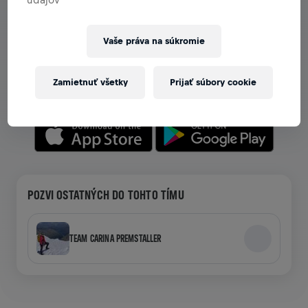
ZOBRAZ TÍMY V APLIKÁCII
Vaše práva na súkromie
Či už si v tíme, alebo si ho vytváraš, preskúmaj všetky
možnosti tímov v aplikácii — chat, sleduj svoj rebríček a
Zamietnuť všetky
Prijať súbory cookie
oslavuj spoločne.
POZVI OSTATNÝCH DO TOHTO TÍMU
TEAM CARINA PREMSTALLER