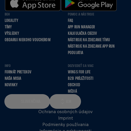
BEH
POMOC A NÁSTROJE
LOKALITY
FAQ
TÍMY
APP RUN MANAGER
VÝSLEDKY
KALKULAČKA CIEĽOV
OBDARUJ NIEKOHO VOUCHEROM
NÁSTROJE NA ZDIEĽANIE TÍMU
NÁSTROJE NA ZDIEĽANIE APP RUN
PODUJATIA
INFO
DOZVEDIEŤ SA VIAC
FORMÁT PRETEKOV
WINGS FOR LIFE
NAŠA MISIA
B2B PRÍLEŽITOSTI
NOVINKY
OBCHOD
MÉDIÁ
SLOVENČINA
KM
Ochrana osobných údajov
Imprint
Podmienky používania
Informácie o prístupnosti