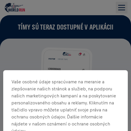
TÍMY SÚ TERAZ DOSTUPNÉ V APLIKÁCII
Vaše osobné údaje spracúvame na meranie a
zlepšovanie našich stránok a služieb, na podporu
našich marketingových kampaní a na poskytovanie
personalizovaného obsahu a reklamy. Kliknutím na
tlačidlo vpravo môžete uplatniť svoje práva na
ochranu osobných údajov. Ďalšie informácie
nájdete v našom oznámení o ochrane osobných
údajov