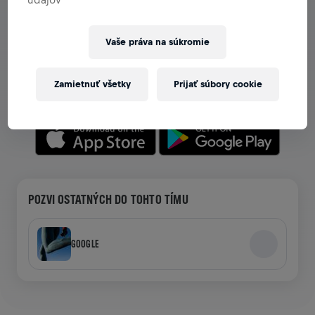
ZOBRAZ TÍMY V APLIKÁCII
Vaše práva na súkromie
Či už si v tíme, alebo si ho vytváraš, preskúmaj všetky
možnosti tímov v aplikácii — chat, sleduj svoj rebríček a
Zamietnuť všetky
Prijať súbory cookie
oslavuj spoločne.
POZVI OSTATNÝCH DO TOHTO TÍMU
GOOGLE