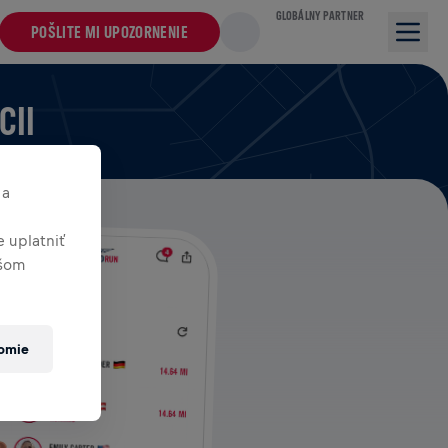
GLOBÁLNY PARTNER
POŠLITE MI UPOZORNENIE
CII
 a
 uplatniť
ašom
romie