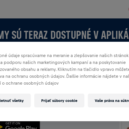
MY SÚ TERAZ DOSTUPNÉ V APLIKÁ
bné údaje spracúvame na meranie a zlepšovanie našich stránok
 na podporu našich marketingových kampaní a na poskytovanie
izovaného obsahu a reklamy. Kliknutím na tlačidlo vpravo môžete
áva na ochranu osobných údajov. Ďalšie informácie nájdete v n
 o ochrane osobných údajov
KÁCII
 vytváraš, preskúmaj všetky možnosti tímov v aplikácii —
etnuť všetky
Prijať súbory cookie
Vaše práva na súk
oslavuj spoločne.