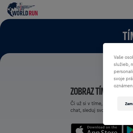
TÍ
Vaše oso
služieb,
personal
svoje pr
oznámení
ZOBRAZ TÍMY V APLI
Či už si v tíme, alebo si ho
Zami
chat, sleduj svoj rebríček a 