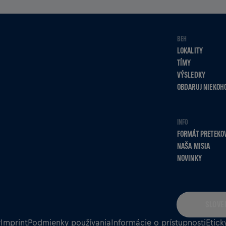
BEH
LOKALITY
TÍMY
VÝSLEDKY
OBDARUJ NIEKOH
INFO
FORMÁT PRETEKO
NAŠA MISIA
NOVINKY
SLOVE
v
Imprint
Podmienky používania
Informácie o prístupnosti
Etick