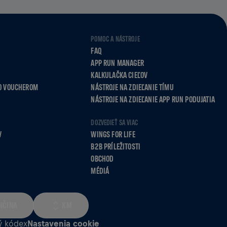
POMOC A NÁSTROJE
FAQ
APP RUN MANAGER
KALKULAČKA CIEĽOV
O VOUCHEROM
NÁSTROJE NA ZDIEĽANIE TÍMU
NÁSTROJE NA ZDIEĽANIE APP RUN PODUJATIA
DOZVEDIEŤ SA VIAC
V
WINGS FOR LIFE
B2B PRÍLEŽITOSTI
OBCHOD
MÉDIÁ
NČINA
KM
ý kódex
Nastavenia cookie