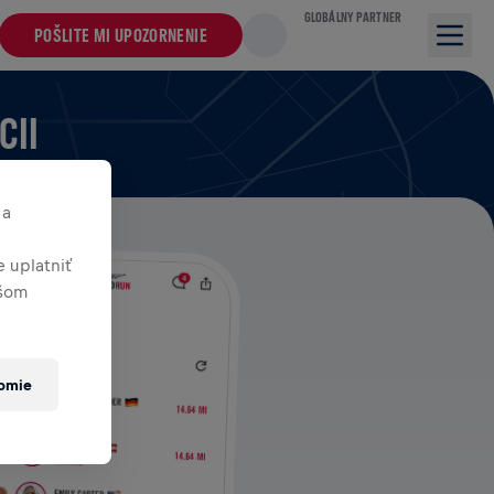
GLOBÁLNY PARTNER
POŠLITE MI UPOZORNENIE
CII
 a
 uplatniť
ašom
romie