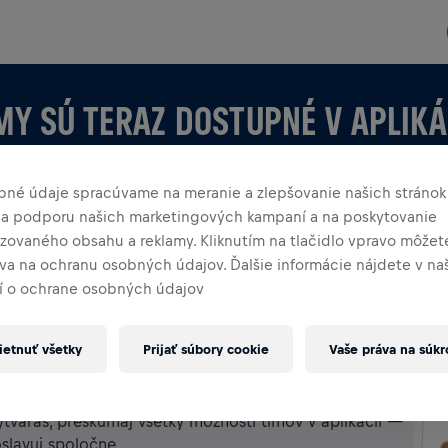
MY SÚ TERAZ DOSTUPNÉ V APLIKÁ
bné údaje spracúvame na meranie a zlepšovanie našich stránok
 na podporu našich marketingových kampaní a na poskytovanie
izovaného obsahu a reklamy. Kliknutím na tlačidlo vpravo môžete
áva na ochranu osobných údajov. Ďalšie informácie nájdete v n
 o ochrane osobných údajov
etnuť všetky
Prijať súbory cookie
Vaše práva na súk
KÁCII
 vytváraš, preskúmaj všetky možnosti tímov v aplikácii —
oslavuj spoločne.