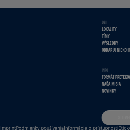
BEH
LOKALITY
TÍMY
VÝSLEDKY
OBDARUJ NIEKOH
INFO
FORMÁT PRETEKO
NAŠA MISIA
NOVINKY
SLOVE
v
Imprint
Podmienky používania
Informácie o prístupnosti
Etick