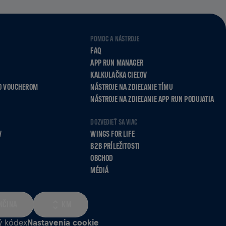
POMOC A NÁSTROJE
FAQ
APP RUN MANAGER
KALKULAČKA CIEĽOV
O VOUCHEROM
NÁSTROJE NA ZDIEĽANIE TÍMU
NÁSTROJE NA ZDIEĽANIE APP RUN PODUJATIA
DOZVEDIEŤ SA VIAC
V
WINGS FOR LIFE
B2B PRÍLEŽITOSTI
OBCHOD
MÉDIÁ
NČINA
KM
ý kódex
Nastavenia cookie