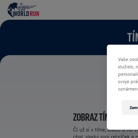
TÍ
Vaše oso
služieb,
personal
svoje pr
oznámení
Zami
ZOBRAZ TÍMY V APLI
Či už si v tíme, alebo si ho
chat, sleduj svoj rebríček a 