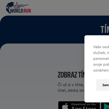
TÍ
Vaše oso
služieb,
personal
svoje pr
oznámení
ZOBRAZ TÍMY V APLI
Či už si v tíme, alebo si ho
Zami
chat, sleduj svoj rebríček a 