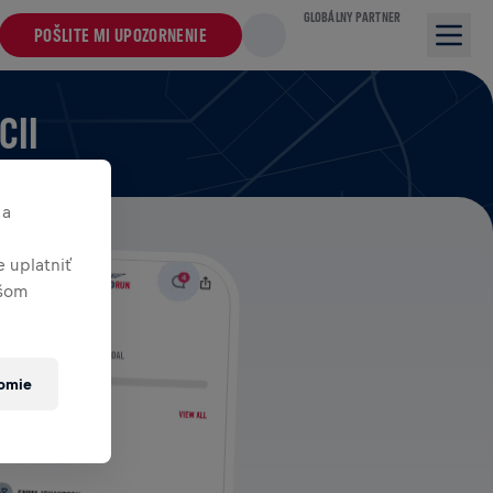
GLOBÁLNY PARTNER
POŠLITE MI UPOZORNENIE
CII
 a
 uplatniť
ašom
romie