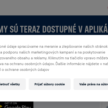
MY SÚ TERAZ DOSTUPNÉ V APLIKÁ
bné údaje spracúvame na meranie a zlepšovanie našich stránok
 na podporu našich marketingových kampaní a na poskytovanie
izovaného obsahu a reklamy. Kliknutím na tlačidlo vpravo môžete
áva na ochranu osobných údajov. Ďalšie informácie nájdete v n
 o ochrane osobných údajov
KÁCII
 vytváraš, preskúmaj všetky možnosti tímov v aplikácii —
etnuť všetky
Prijať súbory cookie
Vaše práva na súk
oslavuj spoločne.