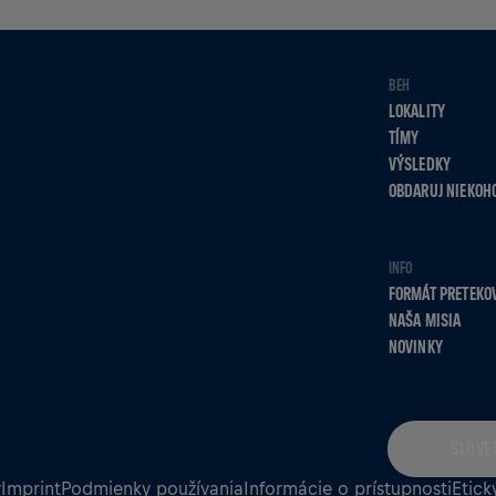
BEH
LOKALITY
TÍMY
VÝSLEDKY
OBDARUJ NIEKOH
INFO
FORMÁT PRETEKO
NAŠA MISIA
NOVINKY
SLOVE
v
Imprint
Podmienky používania
Informácie o prístupnosti
Etick