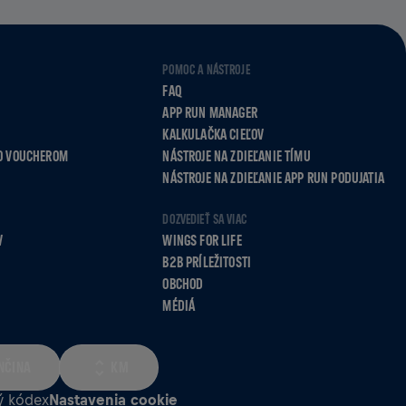
POMOC A NÁSTROJE
FAQ
APP RUN MANAGER
KALKULAČKA CIEĽOV
O VOUCHEROM
NÁSTROJE NA ZDIEĽANIE TÍMU
NÁSTROJE NA ZDIEĽANIE APP RUN PODUJATIA
DOZVEDIEŤ SA VIAC
V
WINGS FOR LIFE
B2B PRÍLEŽITOSTI
OBCHOD
MÉDIÁ
NČINA
KM
ý kódex
Nastavenia cookie