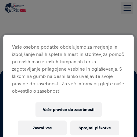
100 ODSTOTKOV VSEH STARTNIN GRE ZA RAZISKAVE
Vaše osebne podatke obdelujemo za merjenje in
HRBTENJAČE
izboljšanje naših spletnih mest in storitev, za pomoč
pri naših marketinških kampanjah ter za
zagotavljanje prilagojene vsebine in oglaševanja. S
klikom na gumb na desni lahko uveljavite svoje
pravice do zasebnosti. Za več informacij glejte naše
obvestilo o zasebnosti
SKUPAJ TEČEMO, SE POGANJAMO IN HODIMO ZA
Vaše pravice do zasebnosti
TISTE, KI TEGA NE MOREJO
SLEDITE NAM NA SOCIALNIH OMREŽJIH
Zavrni vse
Sprejmi piškotke