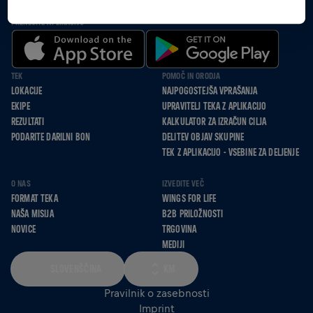
PRENESITE APLIKACIJO
TEK
POMOČ IN ORODJA
LOKACIJE
NAJPOGOSTEJŠA VPRAŠANJA
EKIPE
UPRAVITELJ TEKA Z APLIKACIJO
REZULTATI
KALKULATOR ZA IZRAČUN CILJA
PODARITE DARILNI BON
DELITEV OBJAV SKUPINE
TEK Z APLIKACIJO - VSEBINE ZA DELJENJE
O NAS
IZVEDITE VEČ
FORMAT TEKA
WINGS FOR LIFE
NAŠA MISIJA
B2B PRILOŽNOSTI
NOVICE
TRGOVINA
MEDIJI
SLOVENŠČINA
KM
Pravilnik o zasebnosti
Imprint