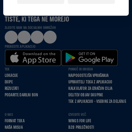
SKUPAJ TEČEMO, SE POGANJAMO IN HODIMO ZA
TISTE, KI TEGA NE MOREJO
SLEDITE NAM NA SOCIALNIH OMREŽJIH
PRENESITE APLIKACIJO
TEK
POMOČ IN ORODJA
LOKACIJE
NAJPOGOSTEJŠA VPRAŠANJA
EKIPE
UPRAVITELJ TEKA Z APLIKACIJO
REZULTATI
KALKULATOR ZA IZRAČUN CILJA
PODARITE DARILNI BON
DELITEV OBJAV SKUPINE
TEK Z APLIKACIJO - VSEBINE ZA DELJENJE
O NAS
IZVEDITE VEČ
FORMAT TEKA
WINGS FOR LIFE
NAŠA MISIJA
B2B PRILOŽNOSTI