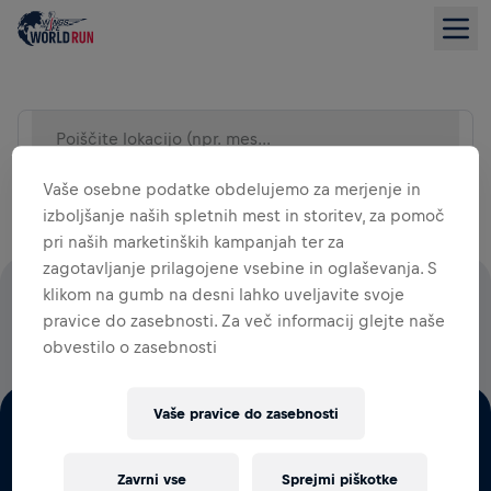
Poiščite lokacijo (npr. mesto)
SEZNAM
Vaše osebne podatke obdelujemo za merjenje in
izboljšanje naših spletnih mest in storitev, za pomoč
pri naših marketinških kampanjah ter za
zagotavljanje prilagojene vsebine in oglaševanja. S
klikom na gumb na desni lahko uveljavite svoje
100 ODSTOTKOV VSEH STARTNIN GRE ZA RAZISKAVE
pravice do zasebnosti. Za več informacij glejte naše
HRBTENJAČE
obvestilo o zasebnosti
Vaše pravice do zasebnosti
Zavrni vse
Sprejmi piškotke