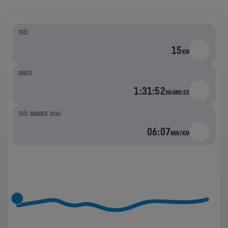
TEČI
15
KM
IMATE
1:31:52
HH:MM:SS
TEČI MORATE VSAJ
06:07
MIN/KM