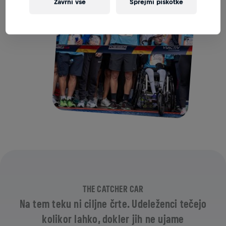
Zavrni vse
Sprejmi piškotke
THE CATCHER CAR
Na tem teku ni ciljne črte. Udeleženci tečejo
kolikor lahko, dokler jih ne ujame