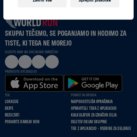
Zavrni vse
Sprejmi piškotke
SKUPAJ TEČEMO, SE POGANJAMO IN HODIMO ZA
TISTE, KI TEGA NE MOREJO
SLEDITE NAM NA SOCIALNIH OMREŽJIH
PRENESITE APLIKACIJO
TEK
POMOČ IN ORODJA
LOKACIJE
NAJPOGOSTEJŠA VPRAŠANJA
EKIPE
UPRAVITELJ TEKA Z APLIKACIJO
REZULTATI
KALKULATOR ZA IZRAČUN CILJA
PODARITE DARILNI BON
DELITEV OBJAV SKUPINE
TEK Z APLIKACIJO - VSEBINE ZA DELJENJE