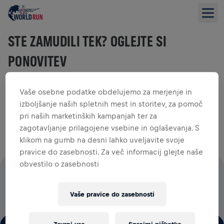
STE ZAMUDILI TEK? OGLEJTE SI
PONOVITEV
Vaše osebne podatke obdelujemo za merjenje in
izboljšanje naših spletnih mest in storitev, za pomoč
Oglejte si celoten prenos v živo 2026 in ponovno doživite
pri naših marketinških kampanjah ter za
vso dogajanje od začetka do konca.
zagotavljanje prilagojene vsebine in oglaševanja. S
klikom na gumb na desni lahko uveljavite svoje
pravice do zasebnosti. Za več informacij glejte naše
obvestilo o zasebnosti
100 ODSTOTKOV VSEH STARTNIN GRE ZA RAZISKAVE
HRBTENJAČE
Vaše pravice do zasebnosti