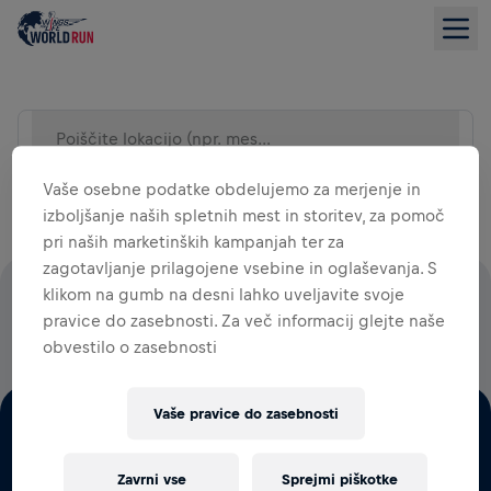
Poiščite lokacijo (npr. mesto)
SEZNAM
Vaše osebne podatke obdelujemo za merjenje in
izboljšanje naših spletnih mest in storitev, za pomoč
pri naših marketinških kampanjah ter za
zagotavljanje prilagojene vsebine in oglaševanja. S
klikom na gumb na desni lahko uveljavite svoje
100 ODSTOTKOV VSEH STARTNIN GRE ZA RAZISKAVE
pravice do zasebnosti. Za več informacij glejte naše
HRBTENJAČE
obvestilo o zasebnosti
Vaše pravice do zasebnosti
Zavrni vse
Sprejmi piškotke