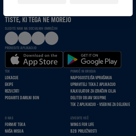
SKUPAJ TEČEMO, SE POGANJAMO IN HODIMO ZA
TISTE, KI TEGA NE MOREJO
SLEDITE NAM NA SOCIALNIH OMREŽJIH
PRENESITE APLIKACIJO
TEK
POMOČ IN ORODJA
LOKACIJE
NAJPOGOSTEJŠA VPRAŠANJA
EKIPE
UPRAVITELJ TEKA Z APLIKACIJO
REZULTATI
KALKULATOR ZA IZRAČUN CILJA
PODARITE DARILNI BON
DELITEV OBJAV SKUPINE
TEK Z APLIKACIJO - VSEBINE ZA DELJENJE
O NAS
IZVEDITE VEČ
FORMAT TEKA
WINGS FOR LIFE
NAŠA MISIJA
B2B PRILOŽNOSTI