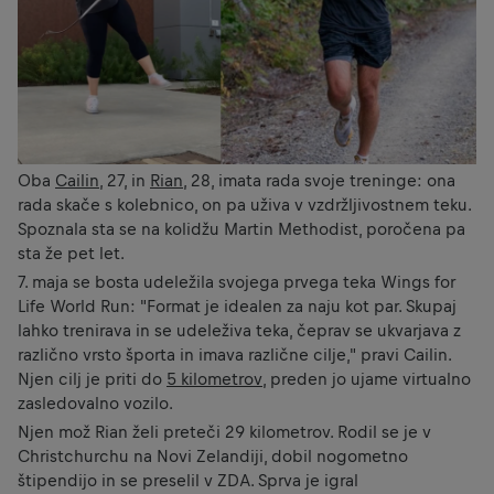
Oba
Cailin
, 27, in
Rian
, 28, imata rada svoje treninge: ona
rada skače s kolebnico, on pa uživa v vzdržljivostnem teku.
Spoznala sta se na kolidžu Martin Methodist, poročena pa
sta že pet let.
7. maja se bosta udeležila svojega prvega teka Wings for
Life World Run: "Format je idealen za naju kot par. Skupaj
lahko trenirava in se udeleživa teka, čeprav se ukvarjava z
različno vrsto športa in imava različne cilje," pravi Cailin.
Njen cilj je priti do
5 kilometrov
, preden jo ujame virtualno
zasledovalno vozilo.
Njen mož Rian želi preteči 29 kilometrov. Rodil se je v
Christchurchu na Novi Zelandiji, dobil nogometno
štipendijo in se preselil v ZDA. Sprva je igral