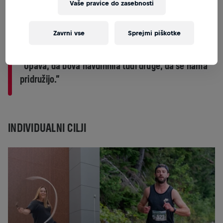
Vaše pravice do zasebnosti
počitek in v naslednjih 100 dneh postopoma izboljševala
svojo telesno pripravljenost. Zakaj? “Ni boljšega občutka
kot, ko si zastaviš zahteven cilj – in ga dosežeš,” pravi Rian.
Zavrni vse
Sprejmi piškotke
“Upava, da bova navdihnila tudi druge, da se nama
pridružijo.”
INDIVIDUALNI CILJI