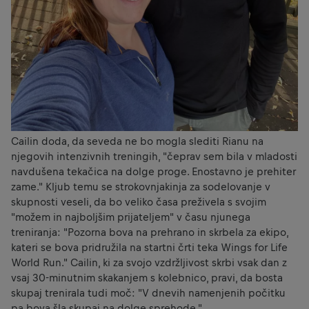
Cailin doda, da seveda ne bo mogla slediti Rianu na
njegovih intenzivnih treningih, "čeprav sem bila v mladosti
navdušena tekačica na dolge proge. Enostavno je prehiter
zame." Kljub temu se strokovnjakinja za sodelovanje v
skupnosti veseli, da bo veliko časa preživela s svojim
"možem in najboljšim prijateljem" v času njunega
treniranja: "Pozorna bova na prehrano in skrbela za ekipo,
kateri se bova pridružila na startni črti teka Wings for Life
World Run." Cailin, ki za svojo vzdržljivost skrbi vsak dan z
vsaj 30-minutnim skakanjem s kolebnico, pravi, da bosta
skupaj trenirala tudi moč: "V dnevih namenjenih počitku
pa bova šla skupaj na dolge sprehode."