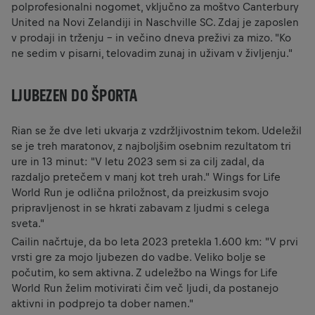
polprofesionalni nogomet, vključno za moštvo Canterbury
United na Novi Zelandiji in Naschville SC. Zdaj je zaposlen
v prodaji in trženju - in večino dneva preživi za mizo. "Ko
ne sedim v pisarni, telovadim zunaj in uživam v življenju."
LJUBEZEN DO ŠPORTA
Rian se že dve leti ukvarja z vzdržljivostnim tekom. Udeležil
se je treh maratonov, z najboljšim osebnim rezultatom tri
ure in 13 minut: "V letu 2023 sem si za cilj zadal, da
razdaljo pretečem v manj kot treh urah." Wings for Life
World Run je odlična priložnost, da preizkusim svojo
pripravljenost in se hkrati zabavam z ljudmi s celega
sveta."
Cailin načrtuje, da bo leta 2023 pretekla 1.600 km: "V prvi
vrsti gre za mojo ljubezen do vadbe. Veliko bolje se
počutim, ko sem aktivna. Z udeležbo na Wings for Life
World Run želim motivirati čim več ljudi, da postanejo
aktivni in podprejo ta dober namen."