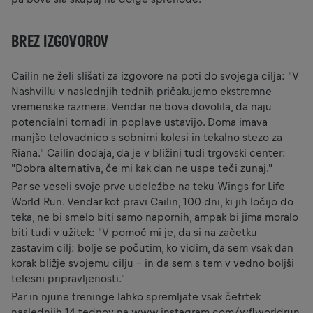
BREZ IZGOVOROV
Cailin ne želi slišati za izgovore na poti do svojega cilja: "V
Nashvillu v naslednjih tednih pričakujemo ekstremne
vremenske razmere. Vendar ne bova dovolila, da naju
potencialni tornadi in poplave ustavijo. Doma imava
manjšo telovadnico s sobnimi kolesi in tekalno stezo za
Riana." Cailin dodaja, da je v bližini tudi trgovski center:
"Dobra alternativa, če mi kak dan ne uspe teči zunaj."
Par se veseli svoje prve udeležbe na teku Wings for Life
World Run. Vendar kot pravi Cailin, 100 dni, ki jih ločijo do
teka, ne bi smelo biti samo napornih, ampak bi jima moralo
biti tudi v užitek: "V pomoč mi je, da si na začetku
zastavim cilj: bolje se počutim, ko vidim, da sem vsak dan
korak bližje svojemu cilju - in da sem s tem v vedno boljši
telesni pripravljenosti."
Par in njune treninge lahko spremljate vsak četrtek
naslednjih 14 tednov na
www.instagram.com/wflworldrun