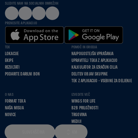
SLEDITE NAM NA SOCIALNIH OMREŽJIH
PRENESITE APLIKACIJO
TEK
POMOČ IN ORODJA
LOKACIJE
NAJPOGOSTEJŠA VPRAŠANJA
EKIPE
UPRAVITELJ TEKA Z APLIKACIJO
REZULTATI
KALKULATOR ZA IZRAČUN CILJA
PODARITE DARILNI BON
DELITEV OBJAV SKUPINE
TEK Z APLIKACIJO - VSEBINE ZA DELJENJE
O NAS
IZVEDITE VEČ
FORMAT TEKA
WINGS FOR LIFE
NAŠA MISIJA
B2B PRILOŽNOSTI
NOVICE
TRGOVINA
MEDIJI
SLOVENŠČINA
KM