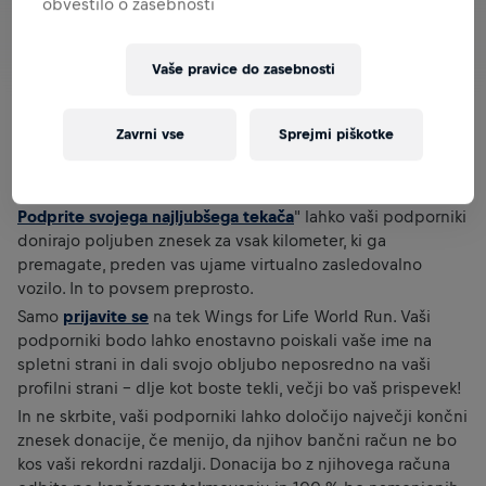
obvestilo o zasebnosti
Vaše pravice do zasebnosti
Zavrni vse
Sprejmi piškotke
Vaši prijatelji vas podpirajo na vsakem koraku, kajne? Naj to
dokažejo! V okviru kampanje "
Podprite svojega najljubšega tekača
" lahko vaši podporniki
donirajo poljuben znesek za vsak kilometer, ki ga
premagate, preden vas ujame virtualno zasledovalno
vozilo. In to povsem preprosto.
Samo
prijavite se
na tek Wings for Life World Run. Vaši
podporniki bodo lahko enostavno poiskali vaše ime na
spletni strani in dali svojo obljubo neposredno na vaši
profilni strani – dlje kot boste tekli, večji bo vaš prispevek!
In ne skrbite, vaši podporniki lahko določijo največji končni
znesek donacije, če menijo, da njihov bančni račun ne bo
kos vaši rekordni razdalji. Donacija bo z njihovega računa