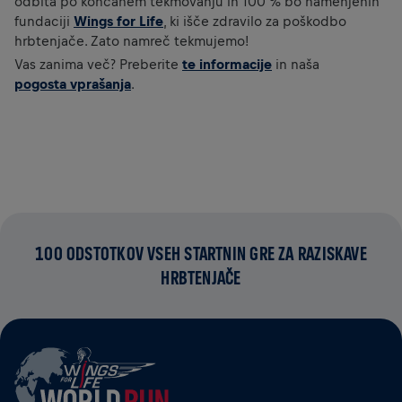
odbita po končanem tekmovanju in 100 % bo namenjenih
fundaciji
Wings for Life
, ki išče zdravilo za poškodbo
hrbtenjače. Zato namreč tekmujemo!
Vas zanima več? Preberite
te informacije
in naša
pogosta vprašanja
.
100 ODSTOTKOV VSEH STARTNIN GRE ZA RAZISKAVE
HRBTENJAČE