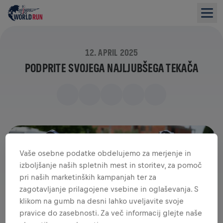
12. APRIL 2025
PODPRITE SVOJEGA NAJLJUBŠEGA TEKAČA
Vaše osebne podatke obdelujemo za merjenje in
izboljšanje naših spletnih mest in storitev, za pomoč
pri naših marketinških kampanjah ter za
zagotavljanje prilagojene vsebine in oglaševanja. S
klikom na gumb na desni lahko uveljavite svoje
pravice do zasebnosti. Za več informacij glejte naše