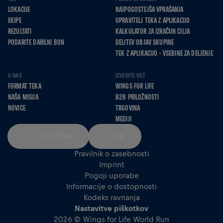
LOKACIJE
NAJPOGOSTEJŠA VPRAŠANJA
EKIPE
UPRAVITELJ TEKA Z APLIKACIJO
REZULTATI
KALKULATOR ZA IZRAČUN CILJA
PODARITE DARILNI BON
DELITEV OBJAV SKUPINE
TEK Z APLIKACIJO - VSEBINE ZA DELJENJE
O NAS
IZVEDITE VEČ
FORMAT TEKA
WINGS FOR LIFE
NAŠA MISIJA
B2B PRILOŽNOSTI
NOVICE
TRGOVINA
MEDIJI
SLOVENŠČINA
KM
Pravilnik o zasebnosti
Imprint
Pogoji uporabe
Informacije o dostopnosti
Kodeks ravnanja
Nastavitve piškotkov
2026 © Wings for Life World Run