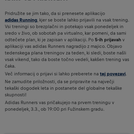
Pridružite se jim tako, da si prenesete aplikacijo
adidas Running
, kjer se boste lahko prijavili na vsak trening.
Vsi treningi so brezplačni in potekajo vsak ponedeljek in
sredo v živo, ob sobotah pa virtualno, kar pomeni, da sami
odtečete plan, ki je zapisan v aplikaciji. Po
5-ih prijavah
v
aplikaciji vas adidas Runners nagradijo z majico. Objavo
tedenskega plana treningov za teden, ki sledi, boste našli
vsak vikend, tako da boste točno vedeli, kakšen trening vas
čaka.
Več informacij o prijavi si lahko preberete na
tej povezavi
.
Ne zamudite priložnosti, da se pripravite na največji
tekaški dogodek leta in postanete del globalne tekaške
skupnosti!
Adidas Runners vas pričakujejo na prvem treningu v
ponedeljek, 3.3., ob 19:00 pri Fužinskem gradu.