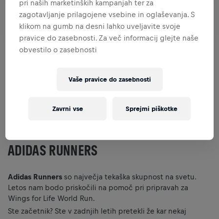
pri naših marketinških kampanjah ter za
zagotavljanje prilagojene vsebine in oglaševanja. S
klikom na gumb na desni lahko uveljavite svoje
pravice do zasebnosti. Za več informacij glejte naše
obvestilo o zasebnosti
Wings for Life World Run je tekaški dogodek, ki združuje
Vaše pravice do zasebnosti
ljudi po vsem svetu v podporo raziskavam poškodbe
hrbtenjače. Letos bodo tekači v Sloveniji imeli priložnost,
da se na ta poseben izziv pripravijo z brezplačnimi
Zavrni vse
Sprejmi piškotke
treningi, ki jih bo vodila skupnost adidas Runners Ljubljana.
ADIDAS RUNNERS
Adidas Runners
so največja tekaška skupnost na svetu.
Letos nam bodo priskočili na pomoč pri pripravah za
Wings for Life World Run.
Ste začetnik? Ste v zadnjih letih pretekli že kar nekaj