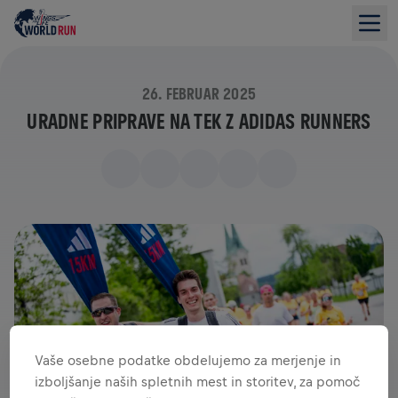
26. FEBRUAR 2025
URADNE PRIPRAVE NA TEK Z ADIDAS RUNNERS
Vaše osebne podatke obdelujemo za merjenje in
izboljšanje naših spletnih mest in storitev, za pomoč