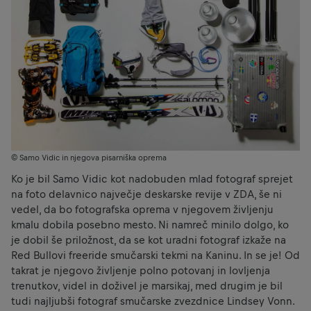
© Samo Vidic in njegova pisarniška oprema
Ko je bil Samo Vidic kot nadobuden mlad fotograf sprejet
na foto delavnico največje deskarske revije v ZDA, še ni
vedel, da bo fotografska oprema v njegovem življenju
kmalu dobila posebno mesto. Ni namreč minilo dolgo, ko
je dobil še priložnost, da se kot uradni fotograf izkaže na
Red Bullovi freeride smučarski tekmi na Kaninu. In se je! Od
takrat je njegovo življenje polno potovanj in lovljenja
trenutkov, videl in doživel je marsikaj, med drugim je bil
tudi najljubši fotograf smučarske zvezdnice Lindsey Vonn.