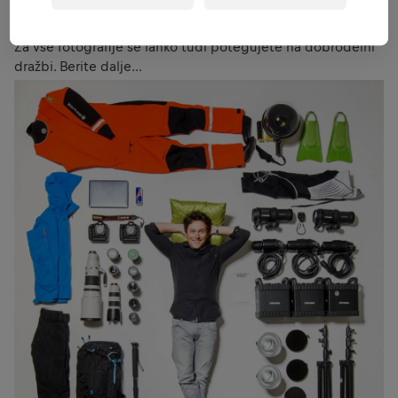
Samoglavih 20 in kar 88 izbranimi fotkami, bo obeležil
svojih prvih 20 let za “krmilom” profesionalne foto opreme.
Za vse fotografije se lahko tudi potegujete na dobrodelni
dražbi. Berite dalje…