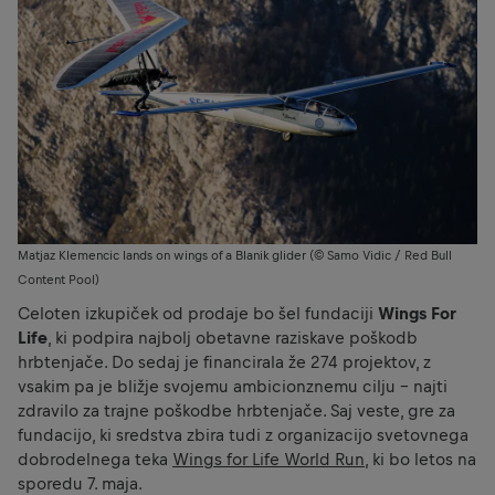
Matjaz Klemencic lands on wings of a Blanik glider (© Samo Vidic / Red Bull
Content Pool)
Celoten izkupiček od prodaje bo šel fundaciji
Wings For
Life
, ki podpira najbolj obetavne raziskave poškodb
hrbtenjače. Do sedaj je financirala že 274 projektov, z
vsakim pa je bližje svojemu ambicionznemu cilju - najti
zdravilo za trajne poškodbe hrbtenjače. Saj veste, gre za
fundacijo, ki sredstva zbira tudi z organizacijo svetovnega
dobrodelnega teka
Wings for Life World Run
, ki bo letos na
sporedu 7. maja.