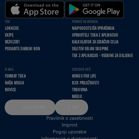
TEK
POMOČ IN ORODJA
LOKACIJE
NAJPOGOSTEJŠA VPRAŠANJA
EKIPE
UPRAVITELJ TEKA Z APLIKACIJO
REZULTATI
KALKULATOR ZA IZRAČUN CILJA
PODARITE DARILNI BON
DELITEV OBJAV SKUPINE
TEK Z APLIKACIJO - VSEBINE ZA DELJENJE
O NAS
IZVEDITE VEČ
FORMAT TEKA
WINGS FOR LIFE
NAŠA MISIJA
B2B PRILOŽNOSTI
NOVICE
TRGOVINA
MEDIJI
SLOVENŠČINA
KM
Pravilnik o zasebnosti
Imprint
Pogoji uporabe
Informacije o dostopnosti