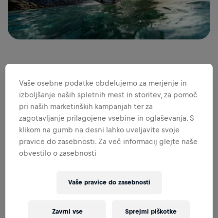
© Samo Vidic
Vaše osebne podatke obdelujemo za merjenje in
Fotografska razstava, ki vas popelje čez 20 let Samove
izboljšanje naših spletnih mest in storitev, za pomoč
profesionalne fotografske kariere, v 88 vrhunskih športnih
pri naših marketinških kampanjah ter za
fotografijah, za katere se lahko celo potegujete na
zagotavljanje prilagojene vsebine in oglaševanja. S
dobrodelni dražbi...
klikom na gumb na desni lahko uveljavite svoje
pravice do zasebnosti. Za več informacij glejte naše
Skoraj ni velikega dogodka v Red Bullovem svetu na
obvestilo o zasebnosti
katerem ne bi videli slovenskega fotografa Sama Vidica. Ali
pa hudega Red Bullovega športnika, ki za seboj še ne bi
imel foto seanse z njim. Samo Vidic z Bleda je eden najbolj
Vaše pravice do zasebnosti
cenjenih in zaposlenih fotografov v ekipi Red Bullove
medijske hiše in ravno ta Samo bo naslednja dva meseca
razstavljal v Ljubljanskem parku Tivoli. Z razstavo
Zavrni vse
Sprejmi piškotke