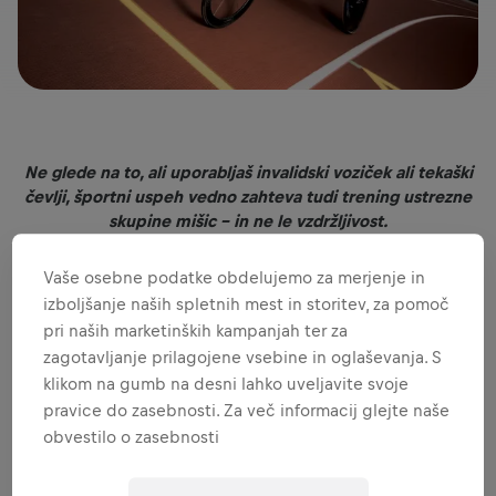
Ne glede na to, ali uporabljaš invalidski voziček ali tekaški
čevlji, športni uspeh vedno zahteva tudi trening ustrezne
skupine mišic - in ne le vzdržljivost.
Avtor Michi Reichelt
Vaše osebne podatke obdelujemo za merjenje in
izboljšanje naših spletnih mest in storitev, za pomoč
Ste se kdaj vprašali, kdo najhitreje preteče maraton?
pri naših marketinških kampanjah ter za
Oseba na invalidskem vozičku ali tekač? Brez dvoma je to:
zagotavljanje prilagojene vsebine in oglaševanja. S
oseba na invalidskem vozičku. In to z veliko prednostjo.
klikom na gumb na desni lahko uveljavite svoje
Svetovni rekord v maratonu na invalidskem vozičku s
časom 1:17:47 je postavil Švicar
Marcel Hug
novembra
pravice do zasebnosti. Za več informacij glejte naše
2021. Za primerjavo:
Eliud Kipchoge
je lani postavil svoj
obvestilo o zasebnosti
uradni svetovni rekord na maratonu s časom 2:01:09.