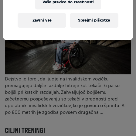
Vaše pravice do zasebnosti
Zavrni vse
Sprejmi piškotke
Dejstvo je torej, da ljudje na invalidskem vozičku
premagujejo daljše razdalje hitreje kot tekači, ki pa so
boljši pri kratkih razdaljah. Zahvaljujoč boljšemu
začetnemu pospeševanju so tekači v prednosti pred
uporabniki invalidskih vozičkov, ko je govora o šprintu. A
po 800 metrih je zgodba povsem drugačna ...
CILJNI TRENINGI