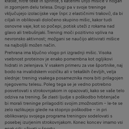
kratke, hitre teke in šprinte, s katerimi urijo mišice v nogah
in zgornjem delu telesa. Drugi pa v svoje treninge
vključujejo izolacijske vaje (npr. z elastičnimi trakovi), da bi
ciljali in oblikovali določeno skupino mišic, kakor tudi
osnovne vaje, kot so počepi, potisk uteži z rokama nad
glavo ali trebušnjaki. Trening moči pozitivno vpliva na
nevronsko aktivnost; možgani se naučijo aktivirati mišice
na najboljši možen način.
Prehrana ima ključno vlogo pri izgradnji mišic. Visoka
vsebnost proteinov je enako pomembna kot ogljikovi
hidrati in zelenjava. V vsakem primeru za vse športnike, naj
bodo na invalidskem vozičku ali v tekaških čevljih, velja
slednje: trening vsakega posameznika mora biti prilagojen
njegovemu telesu. Poleg tega se je vedno potrebno
posvetovati s strokovnjakom in opazovati, kako se vaše telo
odziva na trening. Še zlasti ljudje s poškodbo hrbtenjače
bi morali treninge prilagoditi svojim zmožnostim – le-te se
zelo razlikujejo glede na stopnjo poškodbe – in pri
oblikovanju svojega programa treningov sodelovati s
posebej izurjenim strokovnjakom. Konec koncev imamo vsi
enak cilj: uživati v športu.