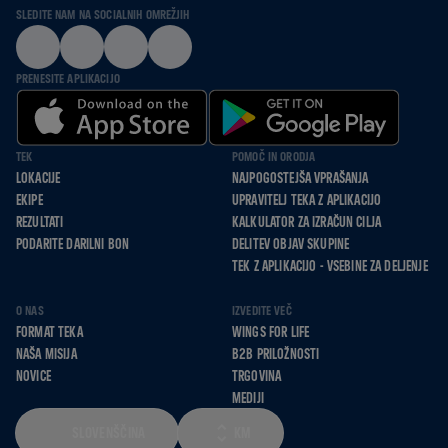
SLEDITE NAM NA SOCIALNIH OMREŽJIH
PRENESITE APLIKACIJO
TEK
POMOČ IN ORODJA
LOKACIJE
NAJPOGOSTEJŠA VPRAŠANJA
EKIPE
UPRAVITELJ TEKA Z APLIKACIJO
REZULTATI
KALKULATOR ZA IZRAČUN CILJA
PODARITE DARILNI BON
DELITEV OBJAV SKUPINE
TEK Z APLIKACIJO - VSEBINE ZA DELJENJE
O NAS
IZVEDITE VEČ
FORMAT TEKA
WINGS FOR LIFE
NAŠA MISIJA
B2B PRILOŽNOSTI
NOVICE
TRGOVINA
MEDIJI
SLOVENŠČINA
KM