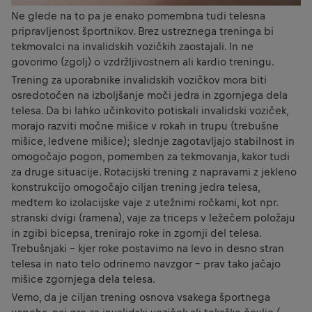
Ne glede na to pa je enako pomembna tudi telesna
pripravljenost športnikov. Brez ustreznega treninga bi
tekmovalci na invalidskih vozičkih zaostajali. In ne
govorimo (zgolj) o vzdržljivostnem ali kardio treningu.
Trening za uporabnike invalidskih vozičkov mora biti
osredotočen na izboljšanje moči jedra in zgornjega dela
telesa. Da bi lahko učinkovito potiskali invalidski voziček,
morajo razviti močne mišice v rokah in trupu (trebušne
mišice, ledvene mišice); slednje zagotavljajo stabilnost in
omogočajo pogon, pomemben za tekmovanja, kakor tudi
za druge situacije. Rotacijski trening z napravami z jekleno
konstrukcijo omogočajo ciljan trening jedra telesa,
medtem ko izolacijske vaje z utežnimi ročkami, kot npr.
stranski dvigi (ramena), vaje za triceps v ležečem položaju
in zgibi bicepsa, trenirajo roke in zgornji del telesa.
Trebušnjaki – kjer roke postavimo na levo in desno stran
telesa in nato telo odrinemo navzgor – prav tako jačajo
mišice zgornjega dela telesa.
Vemo, da je ciljan trening osnova vsakega športnega