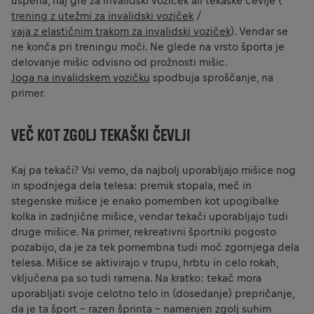
uspeha, naj gre za invalidski voziček ali tekaške čevlje (
trening z utežmi za invalidski voziček
/
vaja z elastičnim trakom za invalidski voziček
). Vendar se
ne konča pri treningu moči. Ne glede na vrsto športa je
delovanje mišic odvisno od prožnosti mišic.
Joga na invalidskem vozičku
spodbuja sproščanje, na
primer.
VEČ KOT ZGOLJ TEKAŠKI ČEVLJI
Kaj pa tekači? Vsi vemo, da najbolj uporabljajo mišice nog
in spodnjega dela telesa: premik stopala, meč in
stegenske mišice je enako pomemben kot upogibalke
kolka in zadnjične mišice, vendar tekači uporabljajo tudi
druge mišice. Na primer, rekreativni športniki pogosto
pozabijo, da je za tek pomembna tudi moč zgornjega dela
telesa. Mišice se aktivirajo v trupu, hrbtu in celo rokah,
vključena pa so tudi ramena. Na kratko: tekač mora
uporabljati svoje celotno telo in (dosedanje) prepričanje,
da je ta šport - razen šprinta - namenjen zgolj suhim