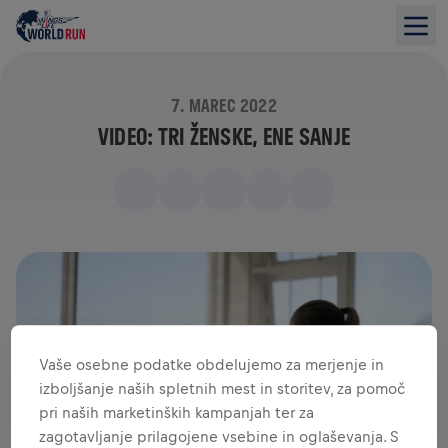
7. MAREC 2022
VIDEO: TRI ŽENSKE, ENE SANJE
Vaše osebne podatke obdelujemo za merjenje in
izboljšanje naših spletnih mest in storitev, za pomoč
pri naših marketinških kampanjah ter za
zagotavljanje prilagojene vsebine in oglaševanja. S