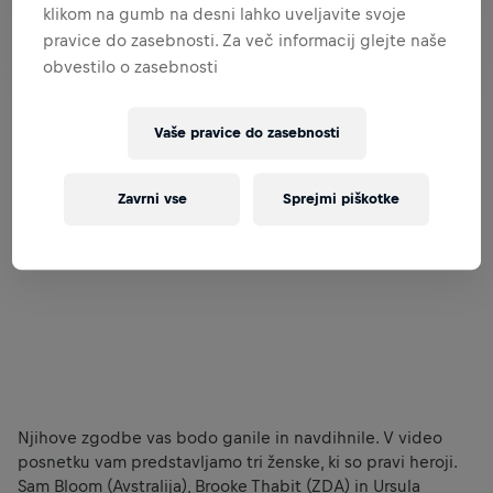
klikom na gumb na desni lahko uveljavite svoje
pravice do zasebnosti. Za več informacij glejte naše
obvestilo o zasebnosti
Vaše pravice do zasebnosti
Zavrni vse
Sprejmi piškotke
Njihove zgodbe vas bodo ganile in navdihnile. V video
posnetku vam predstavljamo tri ženske, ki so pravi heroji.
Sam Bloom (Avstralija), Brooke Thabit (ZDA) in Ursula