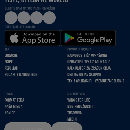
SLEDITE NAM NA SOCIALNIH OMREŽJIH
PRENESITE APLIKACIJO
TEK
POMOČ IN ORODJA
LOKACIJE
NAJPOGOSTEJŠA VPRAŠANJA
EKIPE
UPRAVITELJ TEKA Z APLIKACIJO
REZULTATI
KALKULATOR ZA IZRAČUN CILJA
PODARITE DARILNI BON
DELITEV OBJAV SKUPINE
TEK Z APLIKACIJO - VSEBINE ZA DELJENJE
O NAS
IZVEDITE VEČ
FORMAT TEKA
WINGS FOR LIFE
NAŠA MISIJA
B2B PRILOŽNOSTI
NOVICE
TRGOVINA
MEDIJI
SLOVENŠČINA
KM