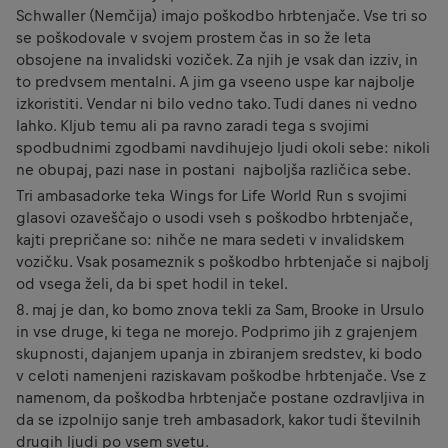
Schwaller (Nemčija) imajo poškodbo hrbtenjače. Vse tri so
se poškodovale v svojem prostem čas in so že leta
obsojene na invalidski voziček. Za njih je vsak dan izziv, in
to predvsem mentalni. A jim ga vseeno uspe kar najbolje
izkoristiti. Vendar ni bilo vedno tako. Tudi danes ni vedno
lahko. Kljub temu ali pa ravno zaradi tega s svojimi
spodbudnimi zgodbami navdihujejo ljudi okoli sebe: nikoli
ne obupaj, pazi nase in postani najboljša različica sebe.
Tri ambasadorke teka Wings for Life World Run s svojimi
glasovi ozaveščajo o usodi vseh s poškodbo hrbtenjače,
kajti prepričane so: nihče ne mara sedeti v invalidskem
vozičku. Vsak posameznik s poškodbo hrbtenjače si najbolj
od vsega želi, da bi spet hodil in tekel.
8. maj je dan, ko bomo znova tekli za Sam, Brooke in Ursulo
in vse druge, ki tega ne morejo. Podprimo jih z grajenjem
skupnosti, dajanjem upanja in zbiranjem sredstev, ki bodo
v celoti namenjeni raziskavam poškodbe hrbtenjače. Vse z
namenom, da poškodba hrbtenjače postane ozdravljiva in
da se izpolnijo sanje treh ambasadork, kakor tudi številnih
drugih ljudi po vsem svetu.