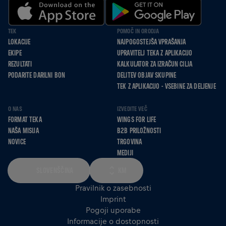
TEK
POMOČ IN ORODJA
LOKACIJE
NAJPOGOSTEJŠA VPRAŠANJA
EKIPE
UPRAVITELJ TEKA Z APLIKACIJO
REZULTATI
KALKULATOR ZA IZRAČUN CILJA
PODARITE DARILNI BON
DELITEV OBJAV SKUPINE
TEK Z APLIKACIJO - VSEBINE ZA DELJENJE
O NAS
IZVEDITE VEČ
FORMAT TEKA
WINGS FOR LIFE
NAŠA MISIJA
B2B PRILOŽNOSTI
NOVICE
TRGOVINA
MEDIJI
SLOVENŠČINA
KM
Pravilnik o zasebnosti
Imprint
Pogoji uporabe
Informacije o dostopnosti