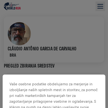
CLÁUDIO ANTÔNIO GARCIA DE CARVALHO
BRA
PREGLED ZBIRANJA SREDSTEV
0,00 $ ZBRANIH SREDSTEV
0,00 $ CILJ
Vaše osebne podatke obdelujemo za merjenje in
izboljšanje naših spletnih mest in storitev, za pomoč
ZBRANA SREDSTVA
DONIRAJTE
pri naših marketinških kampanjah ter za
Donirajte in naredite razliko! 100 odstotkov vaše
zagotavljanje prilagojene vsebine in oglaševanja. S
donacije je namenjenih raziskavam hrbtenjače.
klikom na gumb na desni lahko uveljavite svoje