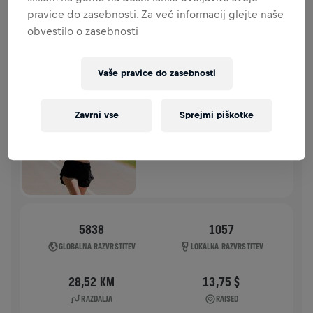
pravice do zasebnosti. Za več informacij glejte naše
ZGODOVINA
obvestilo o zasebnosti
WINGS FOR LIFE WORLD RUN
2026
Vaše pravice do zasebnosti
APP RUN
Zavrni vse
Sprejmi piškotke
APP RUN
10. maj 2026
11:00 UTC
5838
1057
GLOBALNA RAZVRSTITEV
LOKALNA RAZVRSTITEV
28,52 KM
13,75 $
RAZDALJA
RAISED