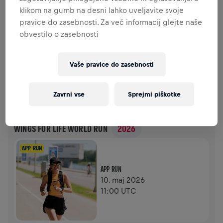
klikom na gumb na desni lahko uveljavite svoje
pravice do zasebnosti. Za več informacij glejte naše
0,00 $ ZBRANIH SREDSTEV
0,00 $ CILJ
obvestilo o zasebnosti
ZBRANA SREDSTVA
DONIRAJTE
Vaše pravice do zasebnosti
Donirajte in naredite razliko! 100 odstotkov vaše
donacije je namenjenih raziskavam hrbtenjače.
Zavrni vse
Sprejmi piškotke
ZGODOVINA
WINGS FOR LIFE WORLD RUN
2026
APP RUN
APP RUN
10. maj 2026
11:00 UTC