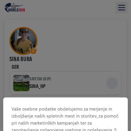
SINA BURA
GER
KAPETAN EKIPE
SINA_HP
EKIPA
Vaše osebne podatke obdelujemo za merjenje in
SINA_HP
izboljšanje naših spletnih mest in storitev, za pomoč
pri naših marketinških kampanjah ter za
PREGLED ZBIRANJA SREDSTEV
zagotavljanje prilagojene vsebine in oglaševanja. S