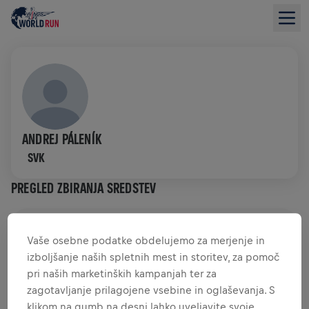
ANDREJ PÁLENÍK
SVK
PREGLED ZBIRANJA SREDSTEV
0,00 $ ZBRANIH SREDSTEV
0,00 $ CILJ
Vaše osebne podatke obdelujemo za merjenje in
izboljšanje naših spletnih mest in storitev, za pomoč
ZBRANA SREDSTVA
DONIRAJTE
pri naših marketinških kampanjah ter za
Donirajte in naredite razliko! 100 odstotkov vaše
zagotavljanje prilagojene vsebine in oglaševanja. S
donacije je namenjenih raziskavam hrbtenjače.
klikom na gumb na desni lahko uveljavite svoje