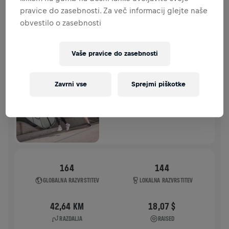
pravice do zasebnosti. Za več informacij glejte naše
ZGODOVINA
obvestilo o zasebnosti
WINGS FOR LIFE WORLD RUN
2021
Vaše pravice do zasebnosti
APP RUN
Zavrni vse
Sprejmi piškotke
APP RUN
09. maj 2021
11:00 UTC
164
144
GLOBALNA RAZVRSTITEV
LOKALNA RAZVRSTITEV
42,64 KM
18,07 $
RAZDALJA
RAISED