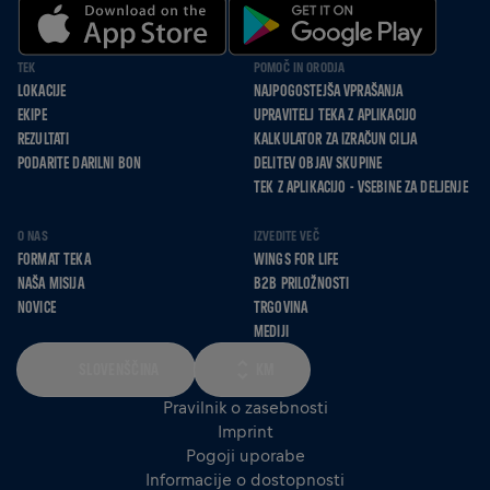
TEK
POMOČ IN ORODJA
LOKACIJE
NAJPOGOSTEJŠA VPRAŠANJA
EKIPE
UPRAVITELJ TEKA Z APLIKACIJO
REZULTATI
KALKULATOR ZA IZRAČUN CILJA
PODARITE DARILNI BON
DELITEV OBJAV SKUPINE
TEK Z APLIKACIJO - VSEBINE ZA DELJENJE
O NAS
IZVEDITE VEČ
FORMAT TEKA
WINGS FOR LIFE
NAŠA MISIJA
B2B PRILOŽNOSTI
NOVICE
TRGOVINA
MEDIJI
SLOVENŠČINA
KM
Pravilnik o zasebnosti
Imprint
Pogoji uporabe
Informacije o dostopnosti