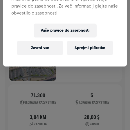
pravice do zasebnosti. Za več informacij glejte naše
ZGODOVINA
obvestilo o zasebnosti
WINGS FOR LIFE WORLD RUN
2024
Vaše pravice do zasebnosti
APP RUN
Zavrni vse
Sprejmi piškotke
SALMIYA HAWALLY
05. maj 2024
11:00 UTC
71.300
5
GLOBALNA RAZVRSTITEV
LOKALNA RAZVRSTITEV
3,84 KM
28,00 $
RAZDALJA
RAISED