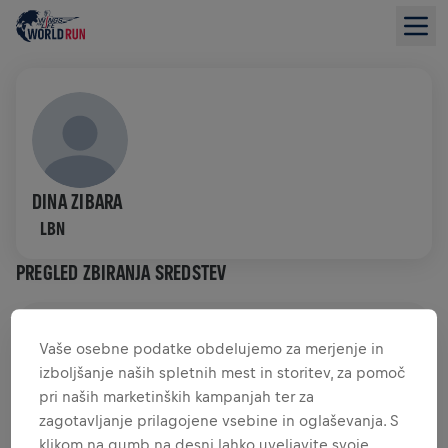
DINA ZIBARA
LBN
PREGLED ZBIRANJA SREDSTEV
0,00 $ ZBRANIH SREDSTEV
0,00 $ CILJ
Vaše osebne podatke obdelujemo za merjenje in
izboljšanje naših spletnih mest in storitev, za pomoč
ZBRANA SREDSTVA
DONIRAJTE
pri naših marketinških kampanjah ter za
Donirajte in naredite razliko! 100 odstotkov vaše
zagotavljanje prilagojene vsebine in oglaševanja. S
donacije je namenjenih raziskavam hrbtenjače.
klikom na gumb na desni lahko uveljavite svoje