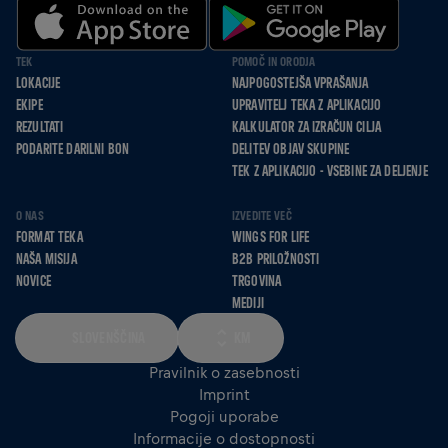
TEK
POMOČ IN ORODJA
LOKACIJE
NAJPOGOSTEJŠA VPRAŠANJA
EKIPE
UPRAVITELJ TEKA Z APLIKACIJO
REZULTATI
KALKULATOR ZA IZRAČUN CILJA
PODARITE DARILNI BON
DELITEV OBJAV SKUPINE
TEK Z APLIKACIJO - VSEBINE ZA DELJENJE
O NAS
IZVEDITE VEČ
FORMAT TEKA
WINGS FOR LIFE
NAŠA MISIJA
B2B PRILOŽNOSTI
NOVICE
TRGOVINA
MEDIJI
SLOVENŠČINA
KM
Pravilnik o zasebnosti
Imprint
Pogoji uporabe
Informacije o dostopnosti