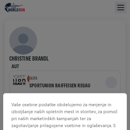
CHRISTINE BRANDL
AUT
EKIPA
SPORTUNION RAIFFEISEN REGAU
PREGLED ZBIRANJA SREDSTEV
Vaše osebne podatke obdelujemo za merjenje in
izboljšanje naših spletnih mest in storitev, za pomoč
pri naših marketinških kampanjah ter za
0,00 $ ZBRANIH SREDSTEV
0,00 $ CILJ
zagotavljanje prilagojene vsebine in oglaševanja. S