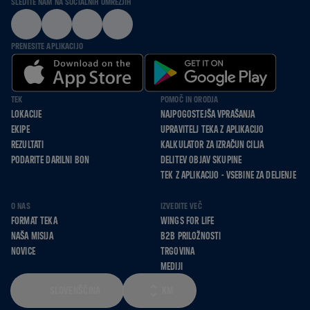
SLEDITE NAM NA SOCIALNIH OMREŽJIH
PRENESITE APLIKACIJO
TEK
POMOČ IN ORODJA
LOKACIJE
NAJPOGOSTEJŠA VPRAŠANJA
EKIPE
UPRAVITELJ TEKA Z APLIKACIJO
REZULTATI
KALKULATOR ZA IZRAČUN CILJA
PODARITE DARILNI BON
DELITEV OBJAV SKUPINE
TEK Z APLIKACIJO - VSEBINE ZA DELJENJE
O NAS
IZVEDITE VEČ
FORMAT TEKA
WINGS FOR LIFE
NAŠA MISIJA
B2B PRILOŽNOSTI
NOVICE
TRGOVINA
MEDIJI
SLOVENŠČINA
KM