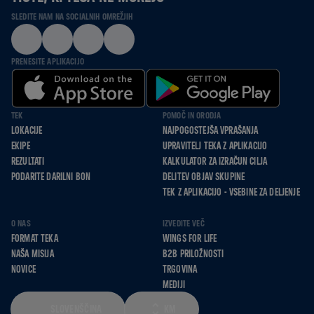
SLEDITE NAM NA SOCIALNIH OMREŽJIH
PRENESITE APLIKACIJO
TEK
POMOČ IN ORODJA
LOKACIJE
NAJPOGOSTEJŠA VPRAŠANJA
EKIPE
UPRAVITELJ TEKA Z APLIKACIJO
REZULTATI
KALKULATOR ZA IZRAČUN CILJA
PODARITE DARILNI BON
DELITEV OBJAV SKUPINE
TEK Z APLIKACIJO - VSEBINE ZA DELJENJE
O NAS
IZVEDITE VEČ
FORMAT TEKA
WINGS FOR LIFE
NAŠA MISIJA
B2B PRILOŽNOSTI
NOVICE
TRGOVINA
MEDIJI
SLOVENŠČINA
KM