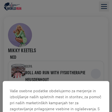
MIKKY KEETELS
NED
EKIPA
ROLL AND RUN WITH FYSIOTHERAPIE
HEUSDENHOUT
Vaše osebne podatke obdelujemo za merjenje in
PREGLED ZBIRANJA SREDSTEV
izboljšanje naših spletnih mest in storitev, za pomoč
pri naših marketinških kampanjah ter za
0,00 $ ZBRANIH SREDSTEV
zagotavljanje prilagojene vsebine in oglaševanja. S
0,00 $ CILJ