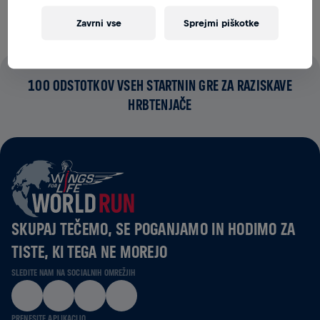
Zavrni vse
Sprejmi piškotke
100 ODSTOTKOV VSEH STARTNIN GRE ZA RAZISKAVE
HRBTENJAČE
SKUPAJ TEČEMO, SE POGANJAMO IN HODIMO ZA
TISTE, KI TEGA NE MOREJO
SLEDITE NAM NA SOCIALNIH OMREŽJIH
PRENESITE APLIKACIJO