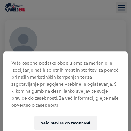
CHRISTIAN PAUKOVITS
Vaše osebne podatke obdelujemo za merjenje in
AUT
izboljšanje naših spletnih mest in storitev, za pomoč
pri naših marketinških kampanjah ter za
PREGLED ZBIRANJA SREDSTEV
zagotavljanje prilagojene vsebine in oglaševanja. S
klikom na gumb na desni lahko uveljavite svoje
0,00 $ ZBRANIH SREDSTEV
0,00 $ CILJ
pravice do zasebnosti. Za več informacij glejte naše
obvestilo o zasebnosti
ZBRANA SREDSTVA
DONIRAJTE
Donirajte in naredite razliko! 100 odstotkov vaše
Vaše pravice do zasebnosti
donacije je namenjenih raziskavam hrbtenjače.