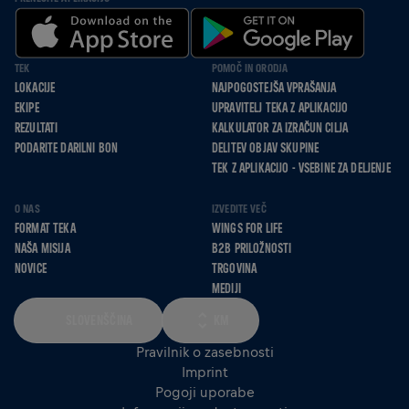
TEK
POMOČ IN ORODJA
LOKACIJE
NAJPOGOSTEJŠA VPRAŠANJA
EKIPE
UPRAVITELJ TEKA Z APLIKACIJO
REZULTATI
KALKULATOR ZA IZRAČUN CILJA
PODARITE DARILNI BON
DELITEV OBJAV SKUPINE
TEK Z APLIKACIJO - VSEBINE ZA DELJENJE
O NAS
IZVEDITE VEČ
FORMAT TEKA
WINGS FOR LIFE
NAŠA MISIJA
B2B PRILOŽNOSTI
NOVICE
TRGOVINA
MEDIJI
SLOVENŠČINA
KM
Pravilnik o zasebnosti
Imprint
Pogoji uporabe