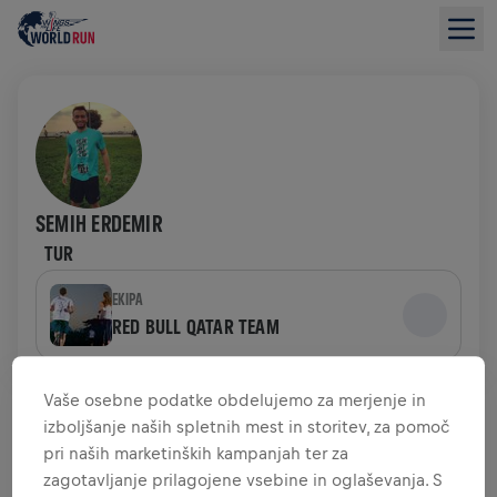
SEMIH ERDEMIR
TUR
EKIPA
RED BULL QATAR TEAM
PREGLED ZBIRANJA SREDSTEV
Vaše osebne podatke obdelujemo za merjenje in
izboljšanje naših spletnih mest in storitev, za pomoč
pri naših marketinških kampanjah ter za
0,00 $ ZBRANIH SREDSTEV
0,00 $ CILJ
zagotavljanje prilagojene vsebine in oglaševanja. S