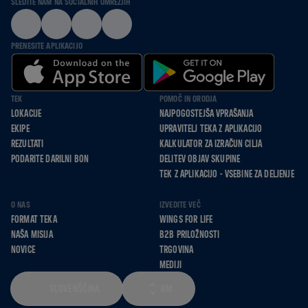
SLEDITE NAM NA SOCIALNIH OMREŽJIH
PRENESITE APLIKACIJO
TEK
POMOČ IN ORODJA
LOKACIJE
NAJPOGOSTEJŠA VPRAŠANJA
EKIPE
UPRAVITELJ TEKA Z APLIKACIJO
REZULTATI
KALKULATOR ZA IZRAČUN CILJA
PODARITE DARILNI BON
DELITEV OBJAV SKUPINE
TEK Z APLIKACIJO - VSEBINE ZA DELJENJE
O NAS
IZVEDITE VEČ
FORMAT TEKA
WINGS FOR LIFE
NAŠA MISIJA
B2B PRILOŽNOSTI
NOVICE
TRGOVINA
MEDIJI
SLOVENŠČINA
KM