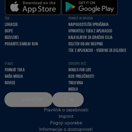
TEK
POMOČ IN ORODJA
LOKACIJE
NAJPOGOSTEJŠA VPRAŠANJA
EKIPE
UPRAVITELJ TEKA Z APLIKACIJO
REZULTATI
KALKULATOR ZA IZRAČUN CILJA
PODARITE DARILNI BON
DELITEV OBJAV SKUPINE
TEK Z APLIKACIJO - VSEBINE ZA DELJENJE
O NAS
IZVEDITE VEČ
FORMAT TEKA
WINGS FOR LIFE
NAŠA MISIJA
B2B PRILOŽNOSTI
NOVICE
TRGOVINA
MEDIJI
SLOVENŠČINA
KM
Pravilnik o zasebnosti
Imprint
Pogoji uporabe
Informacije o dostopnosti