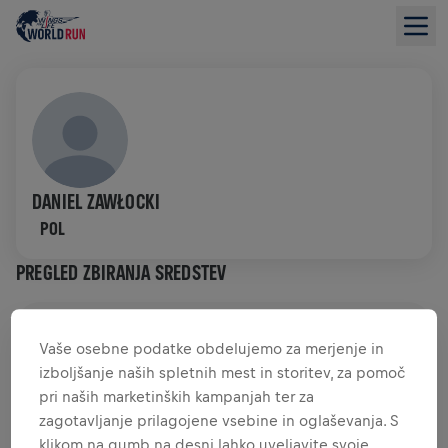
DANIEL ZAWŁOCKI
POL
PREGLED ZBIRANJA SREDSTEV
0,00 $ ZBRANIH SREDSTEV
0,00 $ CILJ
Vaše osebne podatke obdelujemo za merjenje in
izboljšanje naših spletnih mest in storitev, za pomoč
ZBRANA SREDSTVA
DONIRAJTE
pri naših marketinških kampanjah ter za
Donirajte in naredite razliko! 100 odstotkov vaše
zagotavljanje prilagojene vsebine in oglaševanja. S
donacije je namenjenih raziskavam hrbtenjače.
klikom na gumb na desni lahko uveljavite svoje