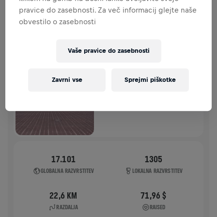
pravice do zasebnosti. Za več informacij glejte naše
ZGODOVINA
obvestilo o zasebnosti
WINGS FOR LIFE WORLD RUN
2025
Vaše pravice do zasebnosti
URADNI TEK
Zavrni vse
Sprejmi piškotke
POZNAN
04. maj 2025
11:00 UTC
17.101
1305
GLOBALNA RAZVRSTITEV
LOKALNA RAZVRSTITEV
22,6 KM
71,96 $
RAZDALJA
RAISED