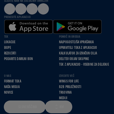
SLEDITE NAM NA SOCIALNIH OMREŽJIH
PRENESITE APLIKACIJO
TEK
POMOČ IN ORODJA
LOKACIJE
NAJPOGOSTEJŠA VPRAŠANJA
EKIPE
UPRAVITELJ TEKA Z APLIKACIJO
REZULTATI
KALKULATOR ZA IZRAČUN CILJA
PODARITE DARILNI BON
DELITEV OBJAV SKUPINE
TEK Z APLIKACIJO - VSEBINE ZA DELJENJE
O NAS
IZVEDITE VEČ
FORMAT TEKA
WINGS FOR LIFE
NAŠA MISIJA
B2B PRILOŽNOSTI
NOVICE
TRGOVINA
MEDIJI
SLOVENŠČINA
KM