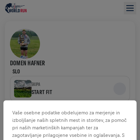
DOMEN HAFNER
SLO
EKIPA
START FIT
PREGLED ZBIRANJA SREDSTEV
Vaše osebne podatke obdelujemo za merjenje in
izboljšanje naših spletnih mest in storitev, za pomoč
pri naših marketinških kampanjah ter za
0,00 $ ZBRANIH SREDSTEV
0,00 $ CILJ
zagotavljanje prilagojene vsebine in oglaševanja. S