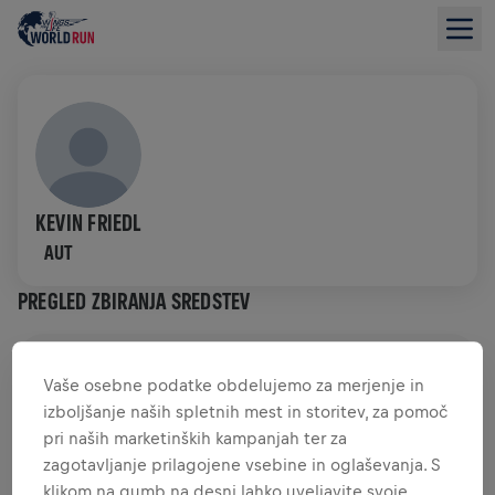
KEVIN FRIEDL
AUT
PREGLED ZBIRANJA SREDSTEV
0,00 $ ZBRANIH SREDSTEV
0,00 $ CILJ
Vaše osebne podatke obdelujemo za merjenje in
izboljšanje naših spletnih mest in storitev, za pomoč
ZBRANA SREDSTVA
DONIRAJTE
pri naših marketinških kampanjah ter za
Donirajte in naredite razliko! 100 odstotkov vaše
zagotavljanje prilagojene vsebine in oglaševanja. S
donacije je namenjenih raziskavam hrbtenjače.
klikom na gumb na desni lahko uveljavite svoje