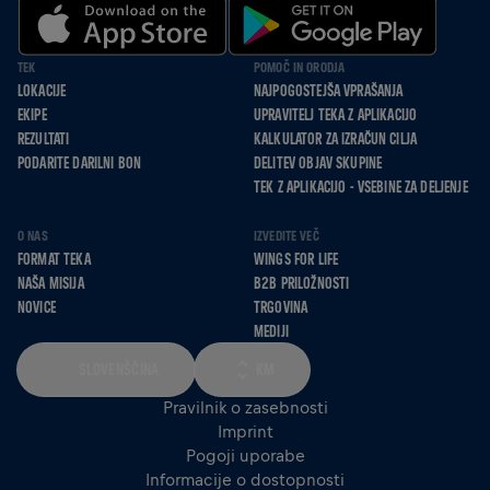
TEK
POMOČ IN ORODJA
LOKACIJE
NAJPOGOSTEJŠA VPRAŠANJA
EKIPE
UPRAVITELJ TEKA Z APLIKACIJO
REZULTATI
KALKULATOR ZA IZRAČUN CILJA
PODARITE DARILNI BON
DELITEV OBJAV SKUPINE
TEK Z APLIKACIJO - VSEBINE ZA DELJENJE
O NAS
IZVEDITE VEČ
FORMAT TEKA
WINGS FOR LIFE
NAŠA MISIJA
B2B PRILOŽNOSTI
NOVICE
TRGOVINA
MEDIJI
SLOVENŠČINA
KM
Pravilnik o zasebnosti
Imprint
Pogoji uporabe
Informacije o dostopnosti