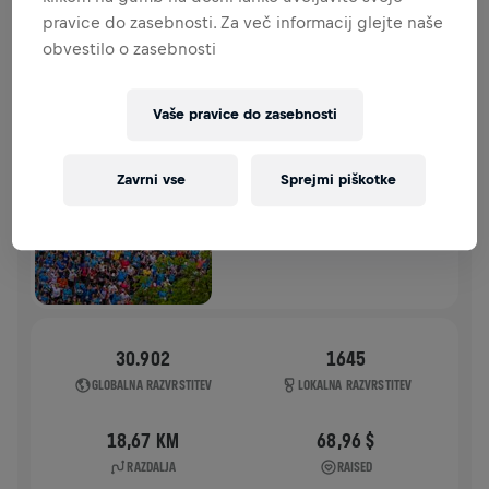
pravice do zasebnosti. Za več informacij glejte naše
ZGODOVINA
obvestilo o zasebnosti
WINGS FOR LIFE WORLD RUN
2026
Vaše pravice do zasebnosti
URADNI TEK
Zavrni vse
Sprejmi piškotke
DUNAJ
10. maj 2026
11:00 UTC
30.902
1645
GLOBALNA RAZVRSTITEV
LOKALNA RAZVRSTITEV
18,67 KM
68,96 $
RAZDALJA
RAISED