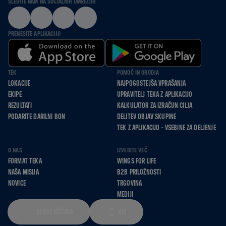
SLEDITE NAM NA SOCIALNIH OMREŽJIH
PRENESITE APLIKACIJO
TEK
POMOČ IN ORODJA
LOKACIJE
NAJPOGOSTEJŠA VPRAŠANJA
EKIPE
UPRAVITELJ TEKA Z APLIKACIJO
REZULTATI
KALKULATOR ZA IZRAČUN CILJA
PODARITE DARILNI BON
DELITEV OBJAV SKUPINE
TEK Z APLIKACIJO - VSEBINE ZA DELJENJE
O NAS
IZVEDITE VEČ
FORMAT TEKA
WINGS FOR LIFE
NAŠA MISIJA
B2B PRILOŽNOSTI
NOVICE
TRGOVINA
MEDIJI
SLOVENŠČINA
KM