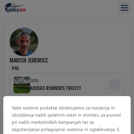
MARCIN JEREMICZ
POL
EKIPA
ADIDAS RUNNERS TRICITY
PREGLED ZBIRANJA SREDSTEV
Vaše osebne podatke obdelujemo za merjenje in
izboljšanje naših spletnih mest in storitev, za pomoč
pri naših marketinških kampanjah ter za
0,00 $ ZBRANIH SREDSTEV
0,00 $ CILJ
zagotavljanje prilagojene vsebine in oglaševanja. S