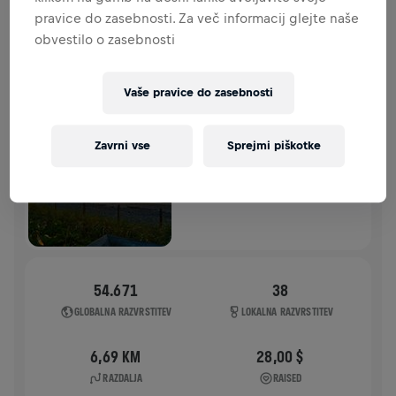
pravice do zasebnosti. Za več informacij glejte naše
ZGODOVINA
obvestilo o zasebnosti
WINGS FOR LIFE WORLD RUN
2024
Vaše pravice do zasebnosti
APP RUN
Zavrni vse
Sprejmi piškotke
DANIA BEACH
05. maj 2024
11:00 UTC
54.671
38
GLOBALNA RAZVRSTITEV
LOKALNA RAZVRSTITEV
6,69 KM
28,00 $
RAZDALJA
RAISED