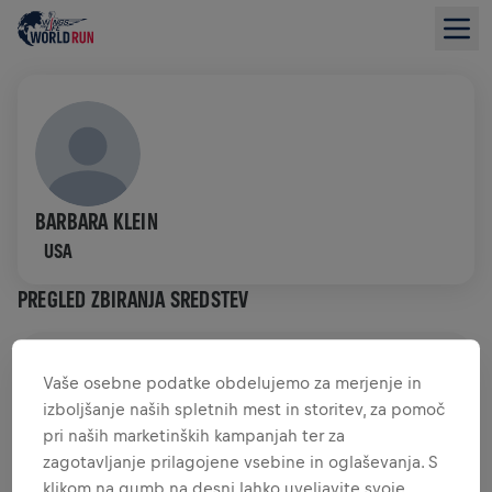
BARBARA KLEIN
USA
PREGLED ZBIRANJA SREDSTEV
0,00 $ ZBRANIH SREDSTEV
0,00 $ CILJ
Vaše osebne podatke obdelujemo za merjenje in
izboljšanje naših spletnih mest in storitev, za pomoč
ZBRANA SREDSTVA
DONIRAJTE
pri naših marketinških kampanjah ter za
Donirajte in naredite razliko! 100 odstotkov vaše
zagotavljanje prilagojene vsebine in oglaševanja. S
donacije je namenjenih raziskavam hrbtenjače.
klikom na gumb na desni lahko uveljavite svoje