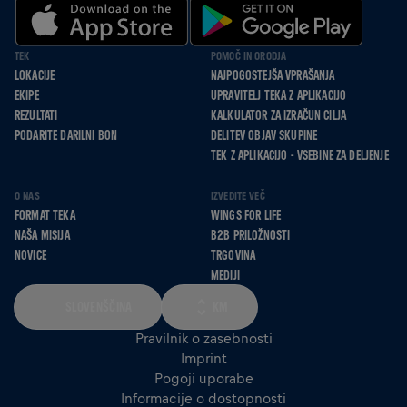
TEK
POMOČ IN ORODJA
LOKACIJE
NAJPOGOSTEJŠA VPRAŠANJA
EKIPE
UPRAVITELJ TEKA Z APLIKACIJO
REZULTATI
KALKULATOR ZA IZRAČUN CILJA
PODARITE DARILNI BON
DELITEV OBJAV SKUPINE
TEK Z APLIKACIJO - VSEBINE ZA DELJENJE
O NAS
IZVEDITE VEČ
FORMAT TEKA
WINGS FOR LIFE
NAŠA MISIJA
B2B PRILOŽNOSTI
NOVICE
TRGOVINA
MEDIJI
SLOVENŠČINA
KM
Pravilnik o zasebnosti
Imprint
Pogoji uporabe
Informacije o dostopnosti