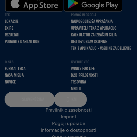
TEK
POMOČ IN ORODJA
LOKACIJE
NAJPOGOSTEJŠA VPRAŠANJA
EKIPE
UPRAVITELJ TEKA Z APLIKACIJO
REZULTATI
KALKULATOR ZA IZRAČUN CILJA
PODARITE DARILNI BON
DELITEV OBJAV SKUPINE
TEK Z APLIKACIJO - VSEBINE ZA DELJENJE
O NAS
IZVEDITE VEČ
FORMAT TEKA
WINGS FOR LIFE
NAŠA MISIJA
B2B PRILOŽNOSTI
NOVICE
TRGOVINA
MEDIJI
SLOVENŠČINA
KM
Pravilnik o zasebnosti
Imprint
Pogoji uporabe
Informacije o dostopnosti
Kodeks ravnanja