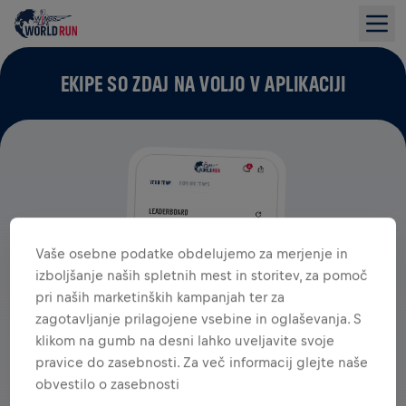
EKIPE SO ZDAJ NA VOLJO V APLIKACIJI
Vaše osebne podatke obdelujemo za merjenje in
izboljšanje naših spletnih mest in storitev, za pomoč
pri naših marketinških kampanjah ter za
zagotavljanje prilagojene vsebine in oglaševanja. S
klikom na gumb na desni lahko uveljavite svoje
pravice do zasebnosti. Za več informacij glejte naše
obvestilo o zasebnosti