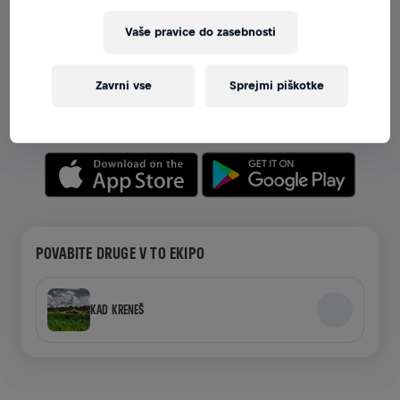
Vaše pravice do zasebnosti
OGLEJTE SI EKIPE V APLIKACIJI
Ne glede na to, ali ste v ekipi ali ustvarjate svojo,
Zavrni vse
Sprejmi piškotke
raziskujte vse o ekipah v aplikaciji—pogovarjajte se,
spremljajte svoje lestvice in praznujte skupaj.
POVABITE DRUGE V TO EKIPO
KAD KRENEŠ