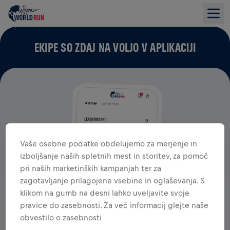
EKIPE SO ZDAJ NA VOLJO V APLIKACIJI
Vaše osebne podatke obdelujemo za merjenje in
izboljšanje naših spletnih mest in storitev, za pomoč
pri naših marketinških kampanjah ter za
zagotavljanje prilagojene vsebine in oglaševanja. S
klikom na gumb na desni lahko uveljavite svoje
pravice do zasebnosti. Za več informacij glejte naše
obvestilo o zasebnosti