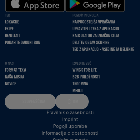
TEK
POMOČ IN ORODJA
LOKACIJE
NAJPOGOSTEJŠA VPRAŠANJA
EKIPE
UPRAVITELJ TEKA Z APLIKACIJO
REZULTATI
KALKULATOR ZA IZRAČUN CILJA
PODARITE DARILNI BON
DELITEV OBJAV SKUPINE
TEK Z APLIKACIJO - VSEBINE ZA DELJENJE
O NAS
IZVEDITE VEČ
FORMAT TEKA
WINGS FOR LIFE
NAŠA MISIJA
B2B PRILOŽNOSTI
NOVICE
TRGOVINA
MEDIJI
SLOVENŠČINA
KM
Pravilnik o zasebnosti
Imprint
Pogoji uporabe
Informacije o dostopnosti
Kodeks ravnanja