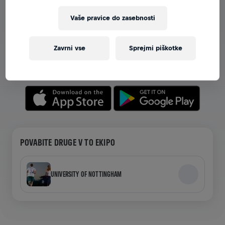
Vaše pravice do zasebnosti
OGLEJTE SI EKIPE V APLIKACIJI
Ne glede na to, ali ste v ekipi ali ustvarjate svojo,
Zavrni vse
Sprejmi piškotke
raziskujte vse o ekipah v aplikaciji—pogovarjajte se,
spremljajte svoje lestvice in praznujte skupaj.
POVABITE DRUGE V TO EKIPO
UNIVERSITY OF NOTTINGHAM