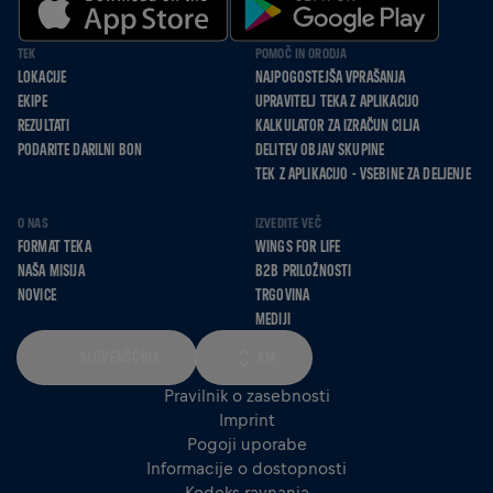
TEK
POMOČ IN ORODJA
LOKACIJE
NAJPOGOSTEJŠA VPRAŠANJA
EKIPE
UPRAVITELJ TEKA Z APLIKACIJO
REZULTATI
KALKULATOR ZA IZRAČUN CILJA
PODARITE DARILNI BON
DELITEV OBJAV SKUPINE
TEK Z APLIKACIJO - VSEBINE ZA DELJENJE
O NAS
IZVEDITE VEČ
FORMAT TEKA
WINGS FOR LIFE
NAŠA MISIJA
B2B PRILOŽNOSTI
NOVICE
TRGOVINA
MEDIJI
SLOVENŠČINA
KM
Pravilnik o zasebnosti
Imprint
Pogoji uporabe
Informacije o dostopnosti
Kodeks ravnanja