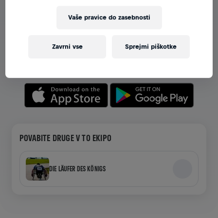
Vaše pravice do zasebnosti
OGLEJTE SI EKIPE V APLIKACIJI
Ne glede na to, ali ste v ekipi ali ustvarjate svojo,
Zavrni vse
Sprejmi piškotke
raziskujte vse o ekipah v aplikaciji—pogovarjajte se,
spremljajte svoje lestvice in praznujte skupaj.
POVABITE DRUGE V TO EKIPO
DIE LÄUFER DES KÖNIGS