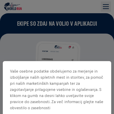
EKIPE SO ZDAJ NA VOLJO V APLIKACIJI
Vaše osebne podatke obdelujemo za merjenje in
izboljšanje naših spletnih mest in storitev, za pomoč
pri naših marketinških kampanjah ter za
zagotavljanje prilagojene vsebine in oglaševanja. S
klikom na gumb na desni lahko uveljavite svoje
pravice do zasebnosti. Za več informacij glejte naše
obvestilo o zasebnosti