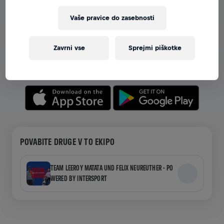
Vaše pravice do zasebnosti
OGLEJTE SI EKIPE V APLIKACIJI
Ne glede na to, ali ste v ekipi ali ustvarjate svojo,
Zavrni vse
Sprejmi piškotke
raziskujte vse o ekipah v aplikaciji—pogovarjajte se,
spremljajte svoje lestvice in praznujte skupaj.
POVABITE DRUGE V TO EKIPO
TEAM LEEROY MATATA UND FELIX NEUREUTHER - PO
WERED BY INTERSPORT