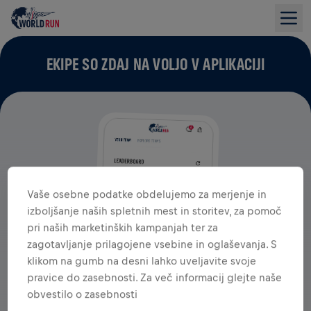
EKIPE SO ZDAJ NA VOLJO V APLIKACIJI
Vaše osebne podatke obdelujemo za merjenje in
izboljšanje naših spletnih mest in storitev, za pomoč
pri naših marketinških kampanjah ter za
zagotavljanje prilagojene vsebine in oglaševanja. S
klikom na gumb na desni lahko uveljavite svoje
pravice do zasebnosti. Za več informacij glejte naše
obvestilo o zasebnosti