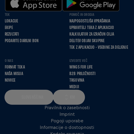
TEK
POMOČ IN ORODJA
LOKACIJE
NAJPOGOSTEJŠA VPRAŠANJA
EKIPE
UPRAVITELJ TEKA Z APLIKACIJO
REZULTATI
KALKULATOR ZA IZRAČUN CILJA
PODARITE DARILNI BON
DELITEV OBJAV SKUPINE
TEK Z APLIKACIJO - VSEBINE ZA DELJENJE
O NAS
IZVEDITE VEČ
FORMAT TEKA
WINGS FOR LIFE
NAŠA MISIJA
B2B PRILOŽNOSTI
NOVICE
TRGOVINA
MEDIJI
SLOVENŠČINA
KM
Pravilnik o zasebnosti
Imprint
Pogoji uporabe
Informacije o dostopnosti
Kodeks ravnanja