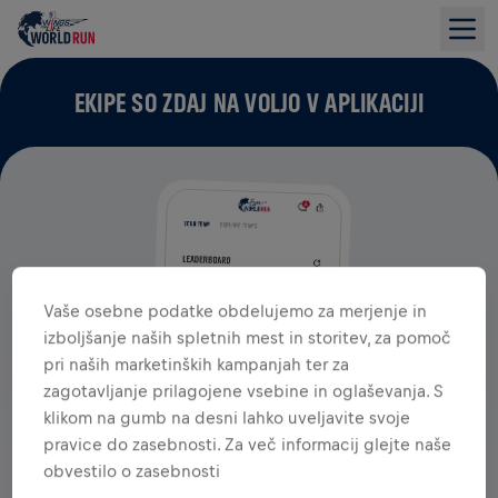
EKIPE SO ZDAJ NA VOLJO V APLIKACIJI
Vaše osebne podatke obdelujemo za merjenje in
izboljšanje naših spletnih mest in storitev, za pomoč
pri naših marketinških kampanjah ter za
zagotavljanje prilagojene vsebine in oglaševanja. S
klikom na gumb na desni lahko uveljavite svoje
pravice do zasebnosti. Za več informacij glejte naše
obvestilo o zasebnosti