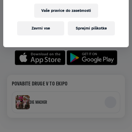
Vaše pravice do zasebnosti
OGLEJTE SI EKIPE V APLIKACIJI
Ne glede na to, ali ste v ekipi ali ustvarjate svojo,
Zavrni vse
Sprejmi piškotke
raziskujte vse o ekipah v aplikaciji—pogovarjajte se,
spremljajte svoje lestvice in praznujte skupaj.
POVABITE DRUGE V TO EKIPO
DIE MACHER