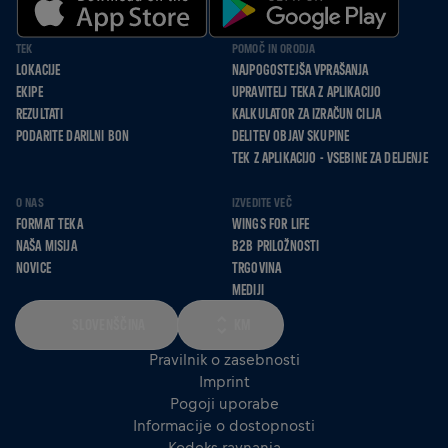
TEK
POMOČ IN ORODJA
LOKACIJE
NAJPOGOSTEJŠA VPRAŠANJA
EKIPE
UPRAVITELJ TEKA Z APLIKACIJO
REZULTATI
KALKULATOR ZA IZRAČUN CILJA
PODARITE DARILNI BON
DELITEV OBJAV SKUPINE
TEK Z APLIKACIJO - VSEBINE ZA DELJENJE
O NAS
IZVEDITE VEČ
FORMAT TEKA
WINGS FOR LIFE
NAŠA MISIJA
B2B PRILOŽNOSTI
NOVICE
TRGOVINA
MEDIJI
SLOVENŠČINA
KM
Pravilnik o zasebnosti
Imprint
Pogoji uporabe
Informacije o dostopnosti
Kodeks ravnanja