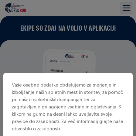
EKIPE SO ZDAJ NA VOLJO V APLIKACIJI
Vaše osebne podatke obdelujemo za merjenje in
izboljšanje naših spletnih mest in storitev, za pomoč
pri naših marketinških kampanjah ter za
zagotavljanje prilagojene vsebine in oglaševanja. S
klikom na gumb na desni lahko uveljavite svoje
pravice do zasebnosti. Za več informacij glejte naše
obvestilo o zasebnosti