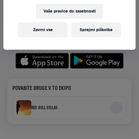
Vaše pravice do zasebnosti
OGLEJTE SI EKIPE V APLIKACIJI
Ne glede na to, ali ste v ekipi ali ustvarjate svojo,
Zavrni vse
Sprejmi piškotke
raziskujte vse o ekipah v aplikaciji—pogovarjajte se,
spremljajte svoje lestvice in praznujte skupaj.
POVABITE DRUGE V TO EKIPO
RED BULL HELLAS