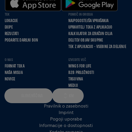
TEK
POMOČ IN ORODJA
LOKACIJE
NAJPOGOSTEJŠA VPRAŠANJA
EKIPE
UPRAVITELJ TEKA Z APLIKACIJO
REZULTATI
KALKULATOR ZA IZRAČUN CILJA
PODARITE DARILNI BON
DELITEV OBJAV SKUPINE
TEK Z APLIKACIJO - VSEBINE ZA DELJENJE
O NAS
IZVEDITE VEČ
FORMAT TEKA
WINGS FOR LIFE
NAŠA MISIJA
B2B PRILOŽNOSTI
NOVICE
TRGOVINA
MEDIJI
SLOVENŠČINA
KM
Pravilnik o zasebnosti
Imprint
Pogoji uporabe
Informacije o dostopnosti
Kodeks ravnanja