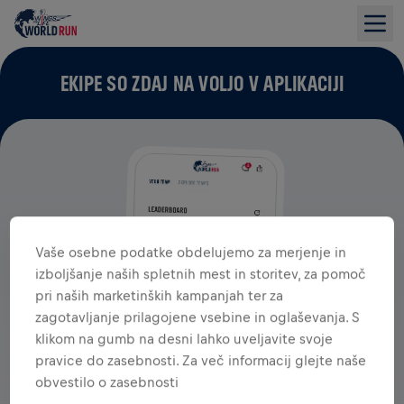
EKIPE SO ZDAJ NA VOLJO V APLIKACIJI
Vaše osebne podatke obdelujemo za merjenje in
izboljšanje naših spletnih mest in storitev, za pomoč
pri naših marketinških kampanjah ter za
zagotavljanje prilagojene vsebine in oglaševanja. S
klikom na gumb na desni lahko uveljavite svoje
pravice do zasebnosti. Za več informacij glejte naše
obvestilo o zasebnosti