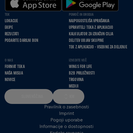
TEK
POMOČ IN ORODJA
LOKACIJE
NAJPOGOSTEJŠA VPRAŠANJA
EKIPE
UPRAVITELJ TEKA Z APLIKACIJO
REZULTATI
KALKULATOR ZA IZRAČUN CILJA
PODARITE DARILNI BON
DELITEV OBJAV SKUPINE
TEK Z APLIKACIJO - VSEBINE ZA DELJENJE
O NAS
IZVEDITE VEČ
FORMAT TEKA
WINGS FOR LIFE
NAŠA MISIJA
B2B PRILOŽNOSTI
NOVICE
TRGOVINA
MEDIJI
SLOVENŠČINA
KM
Pravilnik o zasebnosti
Imprint
Pogoji uporabe
Informacije o dostopnosti
Kodeks ravnanja