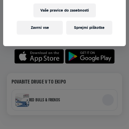
Vaše pravice do zasebnosti
OGLEJTE SI EKIPE V APLIKACIJI
Ne glede na to, ali ste v ekipi ali ustvarjate svojo,
Zavrni vse
Sprejmi piškotke
raziskujte vse o ekipah v aplikaciji—pogovarjajte se,
spremljajte svoje lestvice in praznujte skupaj.
POVABITE DRUGE V TO EKIPO
RED BULLS & FRIENDS