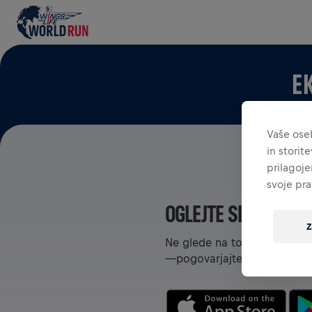
E
Vaše ose
in storit
prilagoje
svoje pra
OGLEJTE SI EKIPE V 
Z
Ne glede na to, ali ste v ekip
—pogovarjajte se, spremljajt