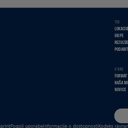
TEK
LOKACIJ
EKIPE
REZULTA
PODARIT
O NAS
FORMAT 
NAŠA MI
NOVICE
print
Pogoji uporabe
Informacije o dostopnosti
Kodeks ravnan