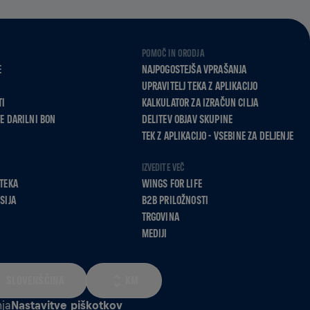
POMOČ IN ORODJA
E
NAJPOGOSTEJŠA VPRAŠANJA
UPRAVITELJ TEKA Z APLIKACIJO
TI
KALKULATOR ZA IZRAČUN CILJA
E DARILNI BON
DELITEV OBJAV SKUPINE
TEK Z APLIKACIJO - VSEBINE ZA DELJENJE
IZVEDITE VEČ
TEKA
WINGS FOR LIFE
SIJA
B2B PRILOŽNOSTI
TRGOVINA
MEDIJI
SLOVENŠČINA
KM
ja
Nastavitve piškotkov