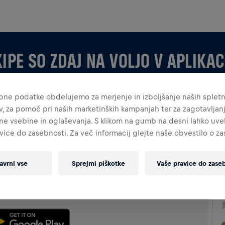
KIPE SO ZDAJ NA VOLJO V APLIKACI
bne podatke obdelujemo za merjenje in izboljšanje naših splet
ev, za pomoč pri naših marketinških kampanjah ter za zagotavljan
ne vsebine in oglaševanja. S klikom na gumb na desni lahko uvel
vice do zasebnosti. Za več informacij glejte naše obvestilo o z
APLIKACIJI
avrni vse
Sprejmi piškotke
Vaše pravice do zaseb
i ali ustvarjate svojo, raziskujte vse o ekipah v aplikaciji
e svoje lestvice in praznujte skupaj.