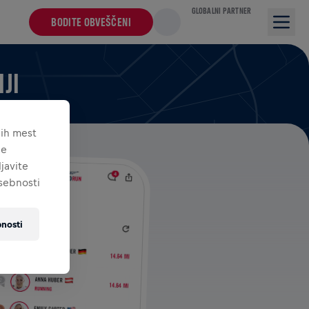
GLOBALNI PARTNER
BODITE OBVEŠČENI
JI
nih mest
je
javite
asebnosti
nosti