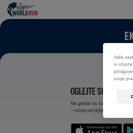
E
Vaše ose
in storit
prilagoje
svoje pra
OGLEJTE SI EKIPE V 
Z
Ne glede na to, ali ste v ekip
—pogovarjajte se, spremljajt