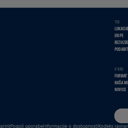
TEK
LOKACIJ
EKIPE
REZULTA
PODARIT
O NAS
FORMAT 
NAŠA MI
NOVICE
print
Pogoji uporabe
Informacije o dostopnosti
Kodeks ravnan