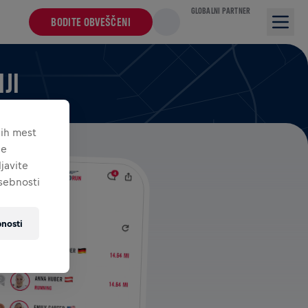
GLOBALNI PARTNER
BODITE OBVEŠČENI
JI
nih mest
je
javite
asebnosti
nosti