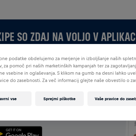
KIPE SO ZDAJ NA VOLJO V APLIKACI
bne podatke obdelujemo za merjenje in izboljšanje naših splet
ev, za pomoč pri naših marketinških kampanjah ter za zagotavljan
ne vsebine in oglaševanja. S klikom na gumb na desni lahko uvel
vice do zasebnosti. Za več informacij glejte naše obvestilo o z
APLIKACIJI
avrni vse
Sprejmi piškotke
Vaše pravice do zaseb
i ali ustvarjate svojo, raziskujte vse o ekipah v aplikaciji
e svoje lestvice in praznujte skupaj.