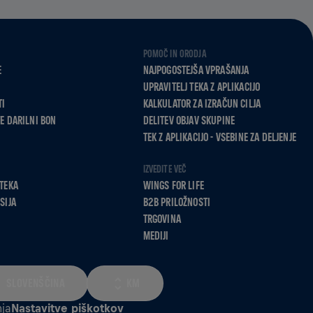
POMOČ IN ORODJA
E
NAJPOGOSTEJŠA VPRAŠANJA
UPRAVITELJ TEKA Z APLIKACIJO
TI
KALKULATOR ZA IZRAČUN CILJA
E DARILNI BON
DELITEV OBJAV SKUPINE
TEK Z APLIKACIJO - VSEBINE ZA DELJENJE
IZVEDITE VEČ
TEKA
WINGS FOR LIFE
SIJA
B2B PRILOŽNOSTI
TRGOVINA
MEDIJI
SLOVENŠČINA
KM
ja
Nastavitve piškotkov