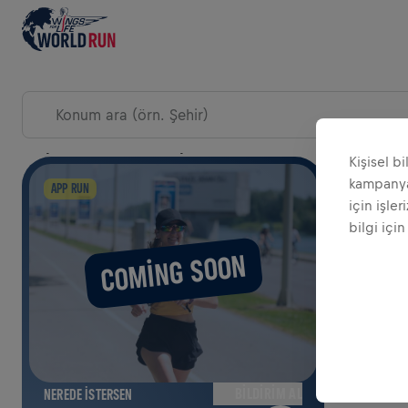
YARIŞ GÜNÜ ETKINLIKLERINI KEŞFET
Kişisel b
kampanyal
HARITA
APP RUN
için işler
bilgi için
COMING SOON
BILDIRIM AL
NEREDE ISTERSEN