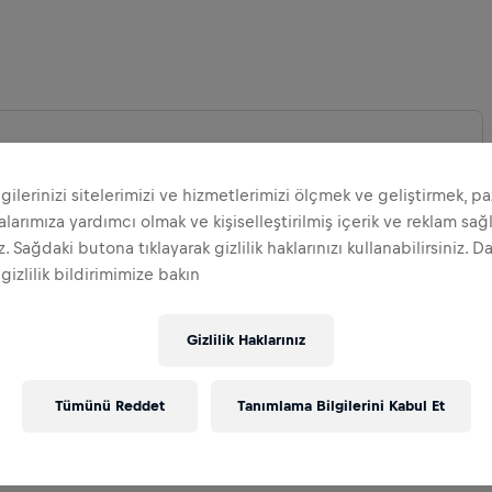
ilgilerinizi sitelerimizi ve hizmetlerimizi ölçmek ve geliştirmek, p
arımıza yardımcı olmak ve kişiselleştirilmiş içerik ve reklam sa
YI GENIŞLET
iz. Sağdaki butona tıklayarak gizlilik haklarınızı kullanabilirsiniz. D
 gizlilik bildirimimize bakın
Gizlilik Haklarınız
Tümünü Reddet
Tanımlama Bilgilerini Kabul Et