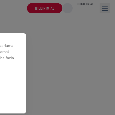
GLOBAL ORTAK
BILDIRIM AL
azarlama
ğlamak
aha fazla