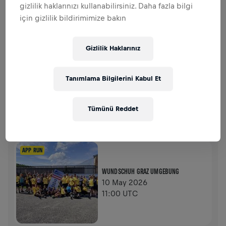
gizlilik haklarınızı kullanabilirsiniz. Daha fazla bilgi
için gizlilik bildirimimize bakın
$0,00 TOPLANAN BAĞIŞ
$0,00 HEDEF
BAĞIŞLAR
Gizlilik Haklarınız
BAĞIŞ YAP
Fark yaratmak için bağış yap! Bağışların tamamı
omurilik felci araştırmaları için kullanılacak.
Tanımlama Bilgilerini Kabul Et
GEÇMIŞ
Tümünü Reddet
WINGS FOR LIFE WORLD RUN
2026
APP RUN
WUNDSCHUH GRAZ UMGEBUNG
10 May 2026
11:00 UTC