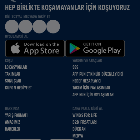
HEP BIRLIKTE KOŞAMAYANLAR IÇIN KOŞUYORUZ
BIZI SOSYAL MEDYADA TAKIP ET
UYGULAMAYI AL
KOŞU
YARDIM VE ARAÇLAR
LOKASYONLAR
SSS
TAKIMLAR
APP RUN ETKINLIK DÜZENLEYICISI
SONUÇLAR
HEDEF HESAPLAYICI
KUPON HEDIYE ET
TAKIM İÇIN PAYLAŞIMLAR
APP RUN İÇIN PAYLAŞIMLAR
HAKKINDA
DAHA FAZLA BILGI AL
YARIŞ FORMATI
WINGS FOR LIFE
AMACIMIZ
B2B FIRSATLARI
HABERLER
DÜKKAN
MEDYA