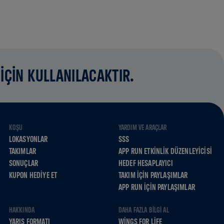
İÇİN KULLANILACAKTIR.
KOŞU
YARDIM VE ARAÇLAR
LOKASYONLAR
SSS
TAKIMLAR
APP RUN ETKINLIK DÜZENLEYICISI
SONUÇLAR
HEDEF HESAPLAYICI
KUPON HEDIYE ET
TAKIM İÇIN PAYLAŞIMLAR
APP RUN İÇIN PAYLAŞIMLAR
HAKKINDA
DAHA FAZLA BILGI AL
YARIŞ FORMATI
WINGS FOR LIFE