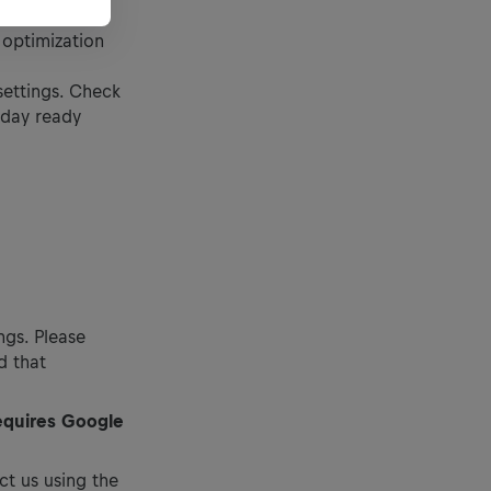
 optimization
settings. Check
 day ready
ngs. Please
d that
equires Google
act us using the