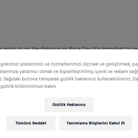
ready to go the distance on Race Day. It’s important to ve
er settings before May 10, 2026. Need to troubleshoot or j
ilgilerinizi sitelerimizi ve hizmetlerimizi ölçmek ve geliştirmek, p
arımıza yardımcı olmak ve kişiselleştirilmiş içerik ve reklam sa
iz. Sağdaki butona tıklayarak gizlilik haklarınızı kullanabilirsiniz. D
Apple guidelines
 gizlilik bildirimimize bakın
Gizlilik Haklarınız
evice is different, so we've put together a rundown of tips s
oid providers.
Tümünü Reddet
Tanımlama Bilgilerini Kabul Et
 WfLWR App
 the App's Home Tab