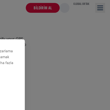
GLOBAL ORTAK
BILDIRIM AL
rify your GPS
ust want to go
azarlama
ğlamak
aha fazla
pecific to a