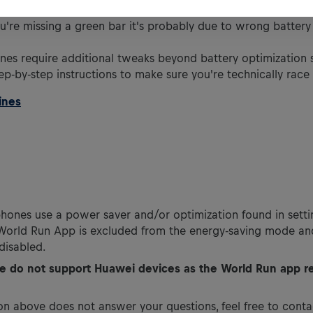
hether your checklist shows all-green
u're missing a green bar it's probably due to wrong battery
es require additional tweaks beyond battery optimization 
ep-by-step instructions to make sure you're technically race
ines
hones use a power saver and/or optimization found in setti
World Run App is excluded from the energy-saving mode an
 disabled.
e do not support Huawei devices as the World Run app r
ion above does not answer your questions, feel free to cont