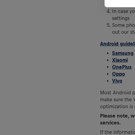
Confirm w
In case yo
settings
Some phon
out our st
Android guidel
Samsung
Xiaomi
OnePlus
Oppo
Vivo
Most Android p
make sure the 
optimization is
Please note, w
services.
If the informat