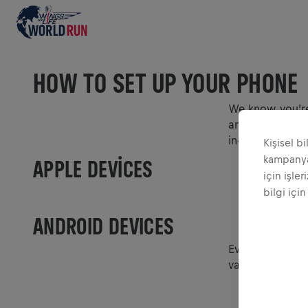
HOW TO SET UP YOUR PHONE
We know you’re 
and battery pow
in-depth?
Kişisel b
kampanyal
APPLE DEVICES
için işler
bilgi için
ANDROID DEVICES
Every Android d
variety of Andr
Open the
Check out