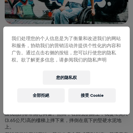
我们处理您的个人信息是为了衡量和改进我们的网站
和服务，协助我们的营销活动并提供个性化的内容和
兩年前，我的人生發生了180度的轉變。有一瞬間，我感覺
广告。通过点击右侧的按钮，您可以行使您的隐私
我所認知的人生已經走到盡頭了，我的夢想工作也從此畫下
句點。
权。欲了解更多信息，请参阅我们的隐私声明
因為我叔叔的關係（他是一名口腔外科醫生），我之前在紐
約的雪城擔任一名週休3日、值班12小時的外科醫生助理。
您的隐私权
我的工作是協助手術室及監督患者的術後護理。
某天下班後，我回到我的公寓，躺在沙發上，當時窗外的夕
陽非常漂亮。為了取得更棒的視野並且能享受這溫暖夏
全部拒絕
接受 Cookie
夜，，我帶上我的棉被，爬樓梯到屋頂上，享受觀賞太陽落
到地平線下的美麗風景。天色漸暗，天空開始佈滿星星，這
讓我感到非常開心興奮。然而，在回去的路上，我從12英尺
(3.65公尺)高的樓梯上摔下來，摔倒在底下的堅硬水泥地
上。