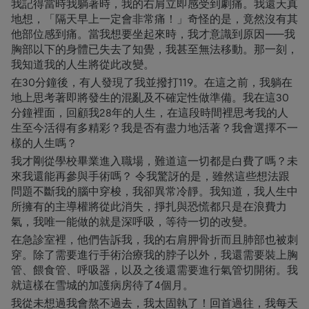
我記得當時我躺著時，我的右肩立即感受到劇痛。我還天真
地想，「隔天早上一定會非常痛！」奇怪的是，竟然沒有其
他部位感到痛。當我想要坐起來時，我才意識到原因——我
胸部以下的身體已失去了知覺，我甚至無法移動。那一刻，
我知道我的人生將從此改變。
在30分鐘後，有人發現了我並撥打119。在這之前，我躺在
地上思考著即將發生的混亂及不確定性做準備。我在這30
分鐘裡面，回顧我28年的人生，在這段時間裡思考我的人
生至今活得有多精彩？我是否有盡力地活著？我會選擇不一
樣的人生嗎？
我才剛從學校畢業進入職場，難道這一切都是白費了嗎？未
來我還能再參與手術嗎？ 令我驚訝的是，雖然這些想法跟
問題不斷我的腦中穿梭，我卻異常冷靜。我知道，我人生中
所擁有的主導權將從此消失，掙扎與恐慌都只是在浪費力
氣，我唯一能做的就是深呼吸，等待一切的改變。
在急診室裡，他們告訴我，我的右肩胛骨折而且肺部也被刺
穿。除了需要進行手術治療我的脖子以外，我還需要裝上胸
管、餵食管、呼吸器，以及之後還需要進行氣管切開術。我
就這樣在雪城的加護病房待了4個月。
我從未想過我會熬不過去，我太固執了！回首過往，我每天