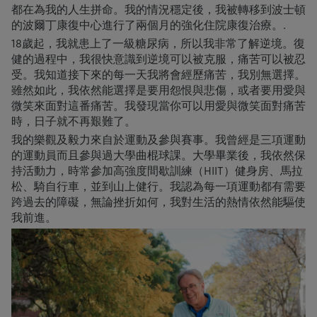
都在為我的人生拼命。我的情況穩定後，我被轉移到波士頓
的波爾丁康復中心進行了兩個月的強化住院康復治療。.
18歲起，我就患上了一級糖尿病，所以我非常了解逆境。復
健的過程中，我很快意識到逆境可以被克服，痛苦可以被忍
受。我知道接下來的每一天我將會經歷痛苦，我別無選擇。
雖然如此，我依然能選擇是要用怨恨與悲傷，或者要用愛與
微笑來面對這番痛苦。我發現當你可以用愛與微笑面對痛苦
時，日子就不再艱難了。
我的樂觀及毅力來自於運動及參與賽事。我曾經是三項運動
的運動員而且參與過大學曲棍球課。大學畢業後，我依然保
持活動力，時常參加高強度間歇訓練（HIIT）健身房、馬拉
松、騎自行車，並到山上健行。我認為每一項運動都有需要
跨過去的障礙，無論挫折如何，我對生活的熱情依然能驅使
我前進。