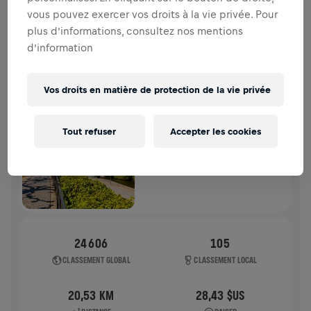
moelle épinière.
vous pouvez exercer vos droits à la vie privée. Pour
plus d’informations, consultez nos mentions
HISTOIRE
d’information
WINGS FOR LIFE WORLD RUN
2025
Vos droits en matière de protection de la vie privée
APP RUN
Tout refuser
Accepter les cookies
FRANKFURT AM MAIN
04 mai 2025
11:00 UTC
24 606
105
CLASSEMENT GLOBAL
CLASSEMENT LOCAL
20,53 KM
28,43 $US