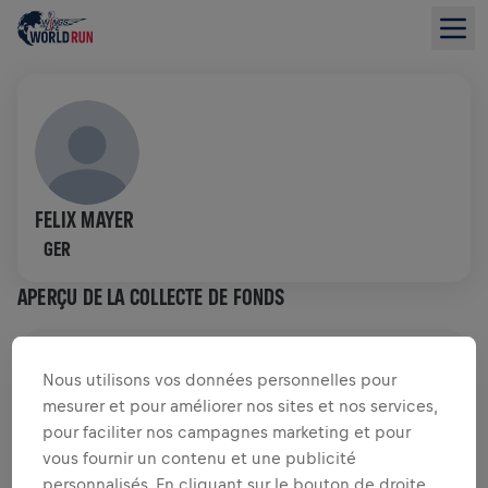
FELIX MAYER
GER
APERÇU DE LA COLLECTE DE FONDS
0,00 $US LEVÉS DE
OBJECTIF DE 0,00 $US
Nous utilisons vos données personnelles pour
mesurer et pour améliorer nos sites et nos services,
COLLECTE DE FONDS
DONNER
pour faciliter nos campagnes marketing et pour
Faites un don pour faire la différence ! 100% de
vous fournir un contenu et une publicité
l'argent collecté est destiné à la recherche sur la
personnalisés. En cliquant sur le bouton de droite,